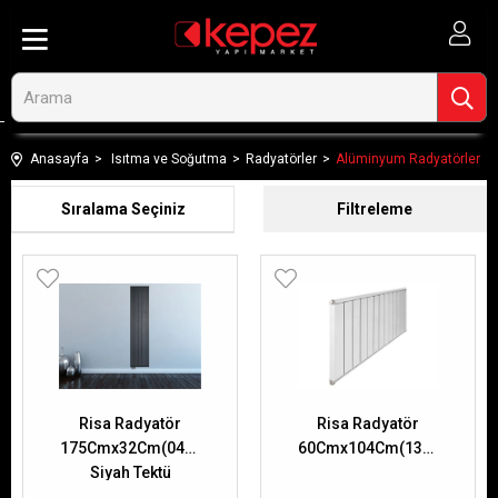
Anasayfa
Isıtma ve Soğutma
Radyatörler
Alüminyum Radyatörler
Sıralama
Filtreleme
Risa Radyatör
Risa Radyatör
175Cmx32Cm(04Dilim)Linda
60Cmx104Cm(13Dilim)Linda
Siyah Tektü