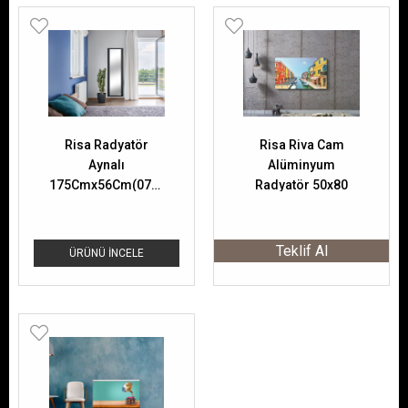
Risa Radyatör
Risa Riva Cam
Aynalı
Alüminyum
175Cmx56Cm(07Dilim)
Radyatör 50x80
Cm
Teklif Al
ÜRÜNÜ İNCELE