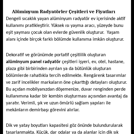
Alüminyum Radyatörler Çeşitleri ve Fiyatları
Dengeli sıcaklık yayan alüminyum radyatör ev içerisinde aktif 
kullanımı pratikleştirir. Yüksek ısı yayma aracı, yüzeyde bunu 
eşit yayması çocuk olan evlerde güvenlik oluşturur.  Yaşam 
alanı içinde birçok farklı bölümde kullanıma imkân oluşturur. 
Dekoratif ve görünümde portatif çeşitlilik oluşturan 
alüminyum panel
radyatör
 çeşitleri işyeri, ev, otel, hastane, 
plaza gibi birbirinden ayrılan ya da bütünlük oluşturan 
bölümlerde rahatlıkla tercih edilmekte. Rengârenk tasarımlar 
ve zarif incelikler markaların öne çıkarttığı detayları oluşturur. 
Bu açıdan mobilyanızdan döşemenize, duvar renginden perde 
kullanımına kadar bir kombin oluşturması açısından avantaj da 
yaratır. Verimli, şık ve uzun ömürlü sağlam yapıları ile 
mekânların demirbaşı görevini alırlar. 
Dik ve yatay boyutları kapasitesi göz önünde bulundurularak 
tasarlanmakta. Küçük, dar odalar ya da alanlar için dik sık 