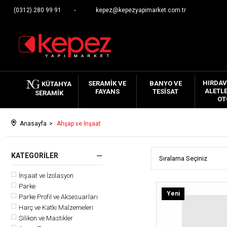
(0312) 280 99 91
kepez@kepezyapimarket.com.tr
HIRDAV
SERAMIK VE
BANYO VE
KÜTAHYA
ALETLE
FAYANS
TESISAT
SERAMIK
OT
Anasayfa
Ahşap ve İnşaat
KATEGORILER
İnşaat ve İzolasyon
Parke
Yeni
Parke Profil ve Aksesuarları
Ürün
Harç ve Katkı Malzemeleri
Silikon ve Mastikler