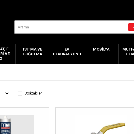
AT, EL
ISITMA VE
EV
MOBILYA
MUTFA
RI VE
SOĞUTMA
DEKORASYONU
GER
O
Stoktakiler