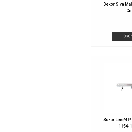
Dekor Sıva Mala
Kemik
Cm
Kese Kağıdı
ÜRÜN
Sukar Line/4 P
1154-