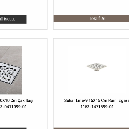
Teklif Al
Ü İNCELE
10X10 Cm Çakıltaşı
Sukar Line/9 15X15 Cm Rain Izgar
53-0411099-01
1153-1471599-01