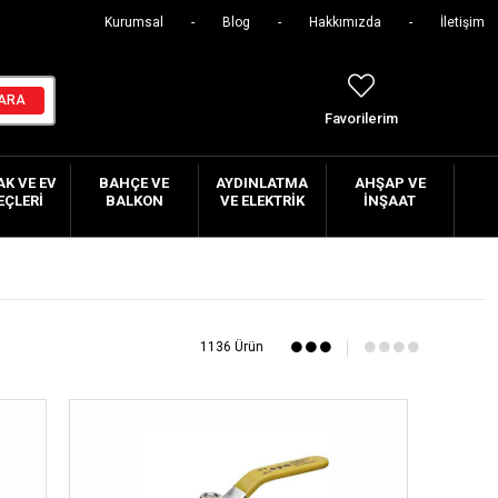
Kurumsal
Blog
Hakkımızda
İletişim
Favorilerim
K VE EV
BAHÇE VE
AYDINLATMA
AHŞAP VE
EÇLERI
BALKON
VE ELEKTRIK
İNŞAAT
1136 Ürün