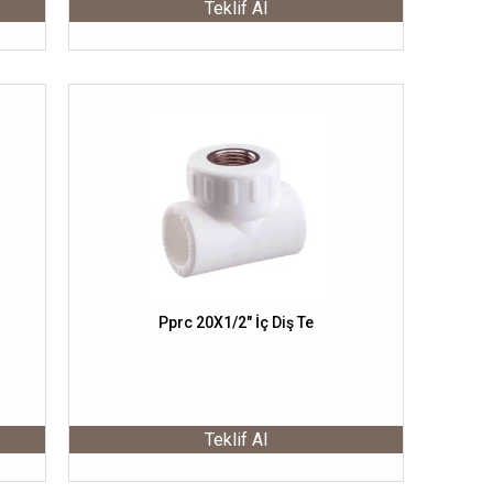
Teklif Al
Pprc 20X1/2" İç Diş Te
Teklif Al