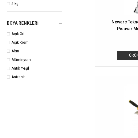
ASTURO
5 kg
AYGİPS
BACAMATİK
Newarc Tekno
BOYA RENKLERI
Pisuvar M
Açık Gri
Açık Krem
Altın
ÜRÜN
Alüminyum
Antik Yeşil
Antrasit
Bebe Mavisi
Bebe Pembe
Beton Gri
Beyaz
Boncuk Mavi
Fuşya
Gri