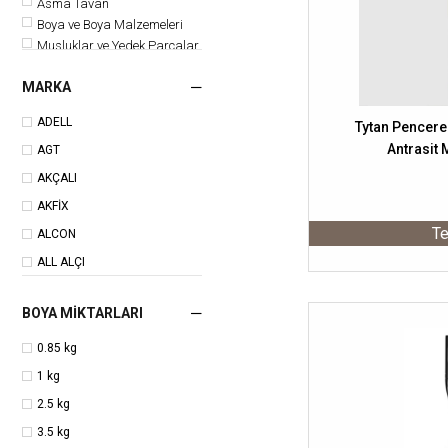
Asma Tavan
Boya ve Boya Malzemeleri
Musluklar ve Yedek Parçalar
Tesisat Tamir ve Bağlantı
Malzemeleri
MARKA
Plastik Boru ve Ek Parçaları
ADELL
Tytan Pencere 
Antrasit 
AGT
AKÇALI
AKFİX
Te
ALCON
ALL ALÇI
AR
BOYA MIKTARLARI
ARAS
ARSECOL
0.85 kg
ARSU
1 kg
ARTEMA
2.5 kg
Artzone
3.5 kg