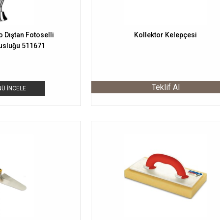
 Dıştan Fotoselli
Kollektor Kelepçesi
usluğu 511671
Teklif Al
Ü İNCELE