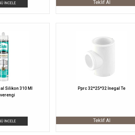
Teklif Al
Ü İNCELE
al Silikon 310 Ml
Pprc 32*25*32 İnegal Te
verengi
Teklif Al
Ü İNCELE