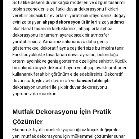
Sofistike desenli duvar kâğıdı modelleri ve 
özgün tasarımlı 
tablo seçenekleri
 size farklı duvar dekorasyonu fikirleri 
verebilir. Sıcacık bir ev ortamı yaratmak istiyorsanız, doğayı 
evinize taşıyan 
ahşap dekorasyon ürünleri 
size yardımcı 
olur. Rahat tasarımlı koltuklarınızı, ahşap orta sehpa 
dekorasyonu ile tamamlayarak sıcak bir atmosfer 
yaratabilirsiniz. Amacınız salonunuzu daha geniş 
göstermekse; dekoratif ayna çeşitleri size bu imkânı tanır. 
Farklı büyüklükte tasarlanan duvar aynaları, bulunduğu 
ortamı aydınlık ve geniş gösterme özelliğine sahiptir. Küçük 
bir salonda büyük dekoratif ayna ve ahşap ayaklı lambader 
kullanarak ferah bir görünüm elde edebilirsiniz. Dekoratif 
duvar saati, işlevsel duvar rafı ve 
kanvas tablo 
gibi 
dekorasyon ürünleri ile şık bir duvar dekorasyonu 
yapmanız da mümkün.
Mutfak Dekorasyonu İçin Pratik 
Çözümler
Ekonomik fiyatlı ürünlerle yapacağınız küçük değişimler, 
yeni mutfak dekorasyonu için mükemmel çözümler sunar. 