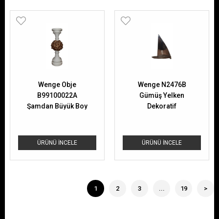
Wenge Obje
Wenge N2476B
B99100022A
Gümüş Yelken
Şamdan Büyük Boy
Dekoratif
ÜRÜNÜ İNCELE
ÜRÜNÜ İNCELE
1
2
3
...
19
>