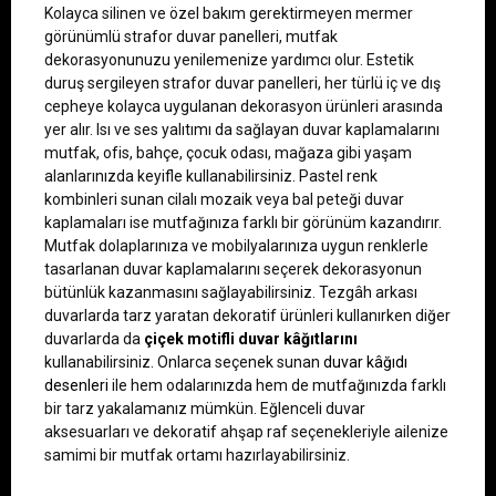
Kolayca silinen ve özel bakım gerektirmeyen mermer 
görünümlü strafor duvar panelleri, mutfak 
dekorasyonunuzu yenilemenize yardımcı olur. Estetik 
duruş sergileyen strafor duvar panelleri, her türlü iç ve dış 
cepheye kolayca uygulanan dekorasyon ürünleri arasında 
yer alır. Isı ve ses yalıtımı da sağlayan duvar kaplamalarını 
mutfak, ofis, bahçe, çocuk odası, mağaza gibi yaşam 
alanlarınızda keyifle kullanabilirsiniz. Pastel renk 
kombinleri sunan cilalı mozaik veya bal peteği duvar 
kaplamaları ise mutfağınıza farklı bir görünüm kazandırır. 
Mutfak dolaplarınıza ve mobilyalarınıza uygun renklerle 
tasarlanan duvar kaplamalarını seçerek dekorasyonun 
bütünlük kazanmasını sağlayabilirsiniz. Tezgâh arkası 
duvarlarda tarz yaratan dekoratif ürünleri kullanırken diğer 
duvarlarda da 
çiçek motifli duvar kâğıtlarını
kullanabilirsiniz. Onlarca seçenek sunan 
duvar kâğıdı 
desenleri
 ile hem odalarınızda hem de mutfağınızda farklı 
bir tarz yakalamanız mümkün. Eğlenceli duvar 
aksesuarları ve dekoratif ahşap raf seçenekleriyle ailenize 
samimi bir mutfak ortamı hazırlayabilirsiniz.