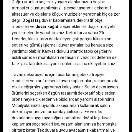
Doğru ürünleri seçerek yaşam alanlarınızda hoş bir 
atmosfer oluşturabilirsiniz. İşlevsel tasarımlı dekoratif 
aksesuar ve objelerle küçük mucizeler yaratmak hiç de zor 
değil. 
Doğal taş
duvar kaplamaları, dekoratif obje 
modelleri ve 
duvar kâğıdı
 seçenekleri ile düşük maliyetli 
yenilemeler de yapabilirsiniz. Retro tarza sahip 2’li 
fenerler, klasik tarzı destekleyen çok parçalı lüks salon 
setleri ve gümüş işlemeli duvar aynaları bu konuda size 
yardımcı olabilir. Kanvas dokulu otantik tablo çeşitlerini, 
askılı şamdan mumlukları ve tasarım vazo modellerini de 
tarz yaratan dekorasyon ürünleri arasına ekleyebilirsiniz.
Tavan dekorasyonu için tasarlanan göbek stropiyer 
modelleri ve zarif desenli 
tavan kaplamaları
, salonunuzda 
etkili değişimler yapmanızı kolaylaştırır. Salon dekorasyon 
ürünlerini seçerken özgün tasarımlı dekoratif objelerden, 
bronz heykelciklerden ve biblolardan yardım alabilirsiniz. 
Mobilyalarınızla uyumlu aksesuarları kullanarak salon 
dekorasyonunuzu tamamlayabilirsiniz. Ev ve ofis 
duvarlarına uygulayacağınız patlatma doğal taş duvar 
kaplaması seçenekleri ise, yaşam alanlarınıza bambaşka 
bir tarz katar. Tek duvara uygulayacağınız kabartmalı ve 