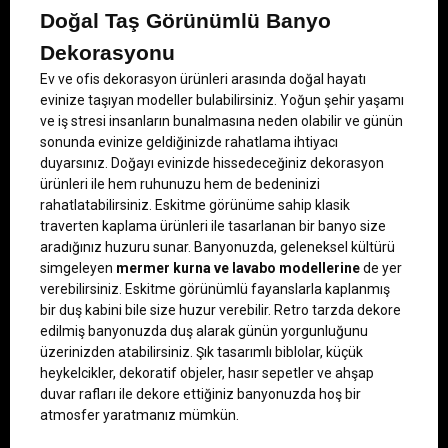
Doğal Taş Görünümlü Banyo 
Dekorasyonu
Ev ve ofis dekorasyon ürünleri arasında doğal hayatı 
evinize taşıyan modeller bulabilirsiniz. Yoğun şehir yaşamı 
ve iş stresi insanların bunalmasına neden olabilir ve günün 
sonunda evinize geldiğinizde rahatlama ihtiyacı 
duyarsınız. Doğayı evinizde hissedeceğiniz dekorasyon 
ürünleri ile hem ruhunuzu hem de bedeninizi 
rahatlatabilirsiniz. Eskitme görünüme sahip klasik 
traverten kaplama ürünleri ile tasarlanan bir banyo size 
aradığınız huzuru sunar. Banyonuzda, geleneksel kültürü 
simgeleyen 
mermer kurna ve lavabo modellerine
 de yer 
verebilirsiniz. Eskitme görünümlü fayanslarla kaplanmış 
bir duş kabini bile size huzur verebilir. Retro tarzda dekore 
edilmiş banyonuzda duş alarak günün yorgunluğunu 
üzerinizden atabilirsiniz. Şık tasarımlı biblolar, küçük 
heykelcikler, dekoratif objeler, hasır sepetler ve ahşap 
duvar rafları ile dekore ettiğiniz banyonuzda hoş bir 
atmosfer yaratmanız mümkün.