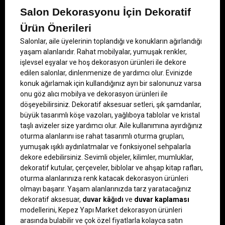
Salon Dekorasyonu İçin Dekoratif 
Ürün Önerileri
Salonlar, aile üyelerinin toplandığı ve konukların ağırlandığı 
yaşam alanlarıdır. Rahat mobilyalar, yumuşak renkler, 
işlevsel eşyalar ve hoş dekorasyon ürünleri ile dekore 
edilen salonlar, dinlenmenize de yardımcı olur. Evinizde 
konuk ağırlamak için kullandığınız ayrı bir salonunuz varsa 
onu göz alıcı mobilya ve dekorasyon ürünleri ile 
döşeyebilirsiniz. Dekoratif aksesuar setleri, şık şamdanlar, 
büyük tasarımlı köşe vazoları, yağlıboya tablolar ve kristal 
taşlı avizeler size yardımcı olur. Aile kullanımına ayırdığınız 
oturma alanlarını ise rahat tasarımlı oturma grupları, 
yumuşak ışıklı aydınlatmalar ve fonksiyonel sehpalarla 
dekore edebilirsiniz. Sevimli objeler, kilimler, mumluklar, 
dekoratif kutular, çerçeveler, biblolar ve ahşap kitap rafları, 
oturma alanlarınıza renk katacak dekorasyon ürünleri 
olmayı başarır. Yaşam alanlarınızda tarz yaratacağınız 
dekoratif aksesuar, 
duvar kâğıdı
 ve
duvar kaplaması
modellerini, Kepez Yapı Market dekorasyon ürünleri 
arasında bulabilir ve çok özel fiyatlarla kolayca satın 