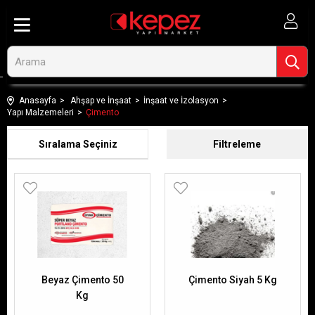
Anasayfa
Ahşap ve İnşaat
İnşaat ve İzolasyon
Yapı Malzemeleri
Çimento
Sıralama
Filtreleme
Beyaz Çimento 50
Çimento Siyah 5 Kg
Kg