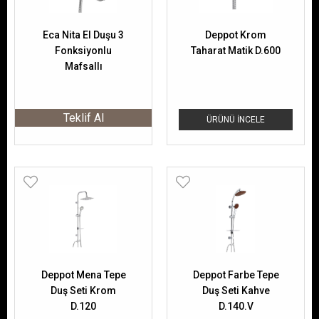
Eca Nita El Duşu 3
Deppot Krom
Fonksiyonlu
Taharat Matik D.600
Mafsallı
102117338
Teklif Al
ÜRÜNÜ İNCELE
Deppot Mena Tepe
Deppot Farbe Tepe
Duş Seti Krom
Duş Seti Kahve
D.120
D.140.V