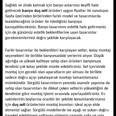
Sağlıklı ve zinde kalmak için banyo anlarınızı keyifli hale 
getirecek 
banyo
duş seti
 ürünleri uygun fiyatlar ile sunuluyor. 
Sayfa üzerinden birbirinden farklı model ve tasarımlarda 
bulabileceğiniz ürünler ile istediğiniz banyoya 
kavuşabileceksiniz. Banyo tasarımını estetik hale getirmeniz 
için de günümüz estetik beklentilerine uyan tasarımlar 
gereksinimlerinizi doğru şekilde karşılayacak. 
Farklı tasarımlar ile beklentileri karşılayan setler, kolay montaj 
seçenekleri ile birlikte banyonuzdaki yerlerini alıyor. Düşük 
ağırlığa ve yüksek kaliteye sahip olan ürünleri banyonuza 
kendiniz çok kolay şekilde monte edebilirsiniz. Set içerisinde 
montaj için gerekli olan aparatların yer alması ile birlikte 
sadece doğru açıyı yakalayarak montajı tamamlamanız 
mümkündür. Sürgülü tasarımların yanında asansör yapısına da 
sahip olan tasarımları ile dikkat çeken setlerin yüksekliğini de 
kendinize göre montaj işlemi sırasında ayarlayabilirsiniz. Ev 
sakinlerinin boylarına orantılı bir şekilde konumlandırmanız 
için 
duş seti
 ürünlerinin montaj kısımları ideal açıyı elde 
etmenizi sağlar. Sürgülü modellerde ise aşağı ve yukarı doğru 
hareket edebilmeyi sağlayan sistemin yanında sağa ve sola 