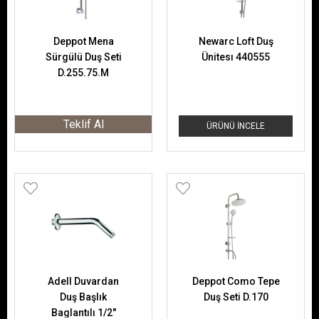
Deppot Mena
Newarc Loft Duş
Sürgülü Duş Seti
Ünitesı 440555
D.255.75.M
Teklif Al
ÜRÜNÜ İNCELE
Adell Duvardan
Deppot Como Tepe
Duş Başlık
Duş Seti D.170
Baglantılı 1/2"