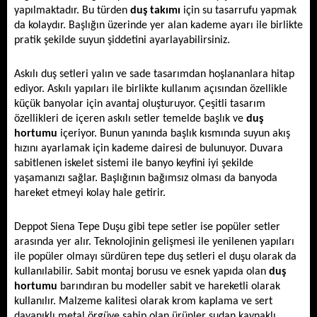
yapılmaktadır. Bu türden 
duş takımı
 için su tasarrufu yapmak 
da kolaydır. Başlığın üzerinde yer alan kademe ayarı ile birlikte 
pratik şekilde suyun şiddetini ayarlayabilirsiniz. 
Askılı duş setleri yalın ve sade tasarımdan hoşlananlara hitap 
ediyor. Askılı yapıları ile birlikte kullanım açısından özellikle 
küçük banyolar için avantaj oluşturuyor. Çeşitli tasarım 
özellikleri de içeren askılı setler temelde başlık ve 
duş 
hortumu
 içeriyor. Bunun yanında başlık kısmında suyun akış 
hızını ayarlamak için kademe dairesi de bulunuyor. Duvara 
sabitlenen iskelet sistemi ile banyo keyfini iyi şekilde 
yaşamanızı sağlar. Başlığının bağımsız olması da banyoda 
hareket etmeyi kolay hale getirir. 
Deppot Siena Tepe Duşu
 gibi tepe setler ise popüler setler 
arasında yer alır. Teknolojinin gelişmesi ile yenilenen yapıları 
ile popüler olmayı sürdüren tepe duş setleri el duşu olarak da 
kullanılabilir. Sabit montaj borusu ve esnek yapıda olan 
duş 
hortumu
 barındıran bu modeller sabit ve hareketli olarak 
kullanılır. Malzeme kalitesi olarak krom kaplama ve sert 
dayanıklı metal örgüye sahip olan ürünler sudan kaynaklı 