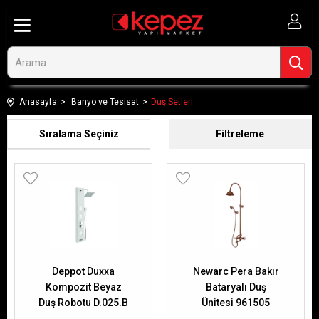
Anasayfa
Banyo ve Tesisat
Duş Setleri
Sıralama
Filtreleme
Deppot Duxxa
Newarc Pera Bakır
Kompozit Beyaz
Bataryalı Duş
Duş Robotu D.025.B
Ünitesi 961505