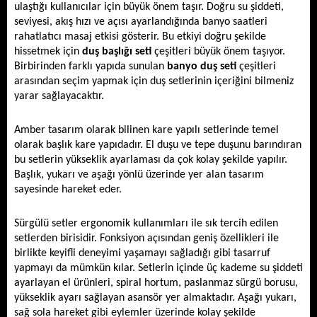
ulaştığı kullanıcılar için büyük önem taşır. Doğru su şiddeti, 
seviyesi, akış hızı ve açısı ayarlandığında banyo saatleri 
rahatlatıcı masaj etkisi gösterir. Bu etkiyi doğru şekilde 
hissetmek için 
duş başlığı seti
 çeşitleri büyük önem taşıyor. 
Birbirinden farklı yapıda sunulan 
banyo duş seti
 çeşitleri 
arasından seçim yapmak için duş setlerinin içeriğini bilmeniz 
yarar sağlayacaktır. 
Amber tasarım olarak bilinen kare yapılı setlerinde temel 
olarak başlık kare yapıdadır. El duşu ve tepe duşunu barındıran 
bu setlerin yükseklik ayarlaması da çok kolay şekilde yapılır. 
Başlık, yukarı ve aşağı yönlü üzerinde yer alan tasarım 
sayesinde hareket eder. 
Sürgülü setler ergonomik kullanımları ile sık tercih edilen 
setlerden birisidir. Fonksiyon açısından geniş özellikleri ile 
birlikte keyifli deneyimi yaşamayı sağladığı gibi tasarruf 
yapmayı da mümkün kılar. Setlerin içinde üç kademe su şiddeti 
ayarlayan el ürünleri, spiral hortum, paslanmaz sürgü borusu, 
yükseklik ayarı sağlayan asansör yer almaktadır. Aşağı yukarı, 
sağ sola hareket gibi eylemler üzerinde kolay şekilde 