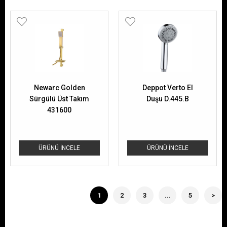
Newarc Golden
Deppot Verto El
Sürgülü Üst Takım
Duşu D.445.B
431600
ÜRÜNÜ İNCELE
ÜRÜNÜ İNCELE
1
2
3
...
5
>