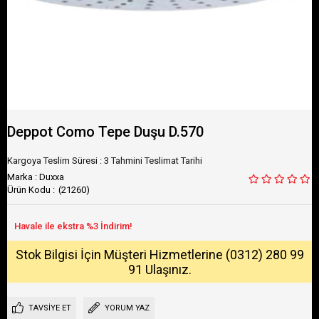
Deppot Como Tepe Duşu D.570
Kargoya Teslim Süresi
:
3 Tahmini Teslimat Tarihi
Marka
:
Duxxa
(21260)
Stok Bilgisi İçin Müşteri Hizmetlerine (0312) 280 99
91 Ulaşınız.
TAVSIYE ET
YORUM YAZ