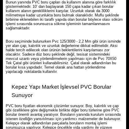
Bunun yanında PVC boru çapları da kullanım alanına göre farklılık
göstermektedir. 10’ dan başlayarak 150 çapa kadar çıkan borular
kullanım alanın gerekliliklerini karşılar. Uzunluk olarak da 3000
milimetreye kadar uzunlukta boru bulmak olanaklıdır. Muflu şeklinde
birbirine eklenebilen iki taraflı yapıda olan borular böylece olası söküm
işlemi sırasında sorunsuzca sökme işleminin tamamlanmasını
sağlamaktadır.
Boru seçiminde bulunurken Pvc 125/3000 - 2,2 Mm gibi ürün isminde
yer alan çap, kalınlık ve uzunluk değerlerine dikkat edilmelidir. Aksi
halde tercih edilecek olan ürünün beklentilerini karşılaması zor
olacaktır. Sadece düz boru şeklinde değil, tesisat sistemindeki
mevcut uzantı veya yönlendirmelerin yapılması için de Pvc 70X50
Tek Çatal gibi ürünleri kullanabilirsiniz. Çatal olarak adlandırılan bu
borular kısa yapıdadır. Temel olarak ana hattan yönlendirme
yapılacağı noktalarda kullanılır.
Kepez Yapı Market İşlevsel PVC Borular
Sunuyor
PVC boru fiyatları ekonomik çözümler sunuyor. Boy, kalınlık ve çap
gibi özelliklere göre değişmekle birlikte diğer boru türlerine göre PVC
borular önemli avantaj yaratıyor. Boruların yanında kurulum sırasında
istenen özelliğin yansıtılması için yardımcı malzemeler de bulunuyor.
Kelepçe olarak adlandırılan parçalarla boruların montaj işlemi
sorunsuzca yapılıyor. Kelepçe öncelikle vida yardımı ile yüzeye