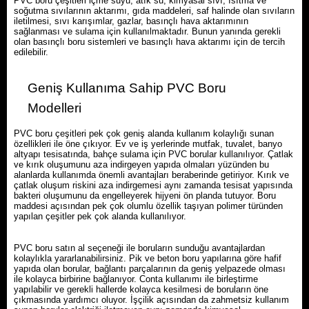
PVC boru çeşitleri içme suyu, atık su, kimyasal sıvı, ısıtma ve
soğutma sıvılarının aktarımı, gıda maddeleri, saf halinde olan sıvıların
iletilmesi, sıvı karışımlar, gazlar, basınçlı hava aktarımının
sağlanması ve sulama için kullanılmaktadır. Bunun yanında gerekli
olan basınçlı boru sistemleri ve basınçlı hava aktarımı için de tercih
edilebilir.
Geniş Kullanıma Sahip PVC Boru
Modelleri
PVC boru çeşitleri pek çok geniş alanda kullanım kolaylığı sunan
özellikleri ile öne çıkıyor. Ev ve iş yerlerinde mutfak, tuvalet, banyo
altyapı tesisatında, bahçe sulama için PVC borular kullanılıyor. Çatlak
ve kırık oluşumunu aza indirgeyen yapıda olmaları yüzünden bu
alanlarda kullanımda önemli avantajları beraberinde getiriyor. Kırık ve
çatlak oluşum riskini aza indirgemesi aynı zamanda tesisat yapısında
bakteri oluşumunu da engelleyerek hijyeni ön planda tutuyor. Boru
maddesi açısından pek çok olumlu özellik taşıyan polimer türünden
yapılan çeşitler pek çok alanda kullanılıyor.
PVC boru satın al seçeneği ile boruların sunduğu avantajlardan
kolaylıkla yararlanabilirsiniz. Pik ve beton boru yapılarına göre hafif
yapıda olan borular, bağlantı parçalarının da geniş yelpazede olması
ile kolayca birbirine bağlanıyor. Conta kullanımı ile birleştirme
yapılabilir ve gerekli hallerde kolayca kesilmesi de boruların öne
çıkmasında yardımcı oluyor. İşçilik açısından da zahmetsiz kullanım