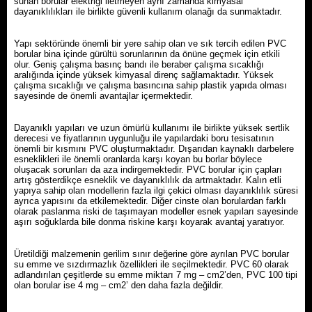
sunan borular elektriği iletmeyen aynı zamanda kimyasal
dayanıklılıkları ile birlikte güvenli kullanım olanağı da sunmaktadır.
Yapı sektöründe önemli bir yere sahip olan ve sık tercih edilen PVC
borular bina içinde gürültü sorunlarının da önüne geçmek için etkili
olur. Geniş çalışma basınç bandı ile beraber çalışma sıcaklığı
aralığında içinde yüksek kimyasal direnç sağlamaktadır. Yüksek
çalışma sıcaklığı ve çalışma basıncına sahip plastik yapıda olması
sayesinde de önemli avantajlar içermektedir.
Dayanıklı yapıları ve uzun ömürlü kullanımı ile birlikte yüksek sertlik
derecesi ve fiyatlarının uygunluğu ile yapılardaki boru tesisatının
önemli bir kısmını PVC oluşturmaktadır. Dışarıdan kaynaklı darbelere
esneklikleri ile önemli oranlarda karşı koyan bu borlar böylece
oluşacak sorunları da aza indirgemektedir. PVC borular için çapları
artış gösterdikçe esneklik ve dayanıklılık da artmaktadır. Kalın etli
yapıya sahip olan modellerin fazla ilgi çekici olması dayanıklılık süresi
ayrıca yapısını da etkilemektedir. Diğer cinste olan borulardan farklı
olarak paslanma riski de taşımayan modeller esnek yapıları sayesinde
aşırı soğuklarda bile donma riskine karşı koyarak avantaj yaratıyor.
Üretildiği malzemenin gerilim sınır değerine göre ayrılan PVC borular
su emme ve sızdırmazlık özellikleri ile seçilmektedir. PVC 60 olarak
adlandırılan çeşitlerde su emme miktarı 7 mg – cm2’den, PVC 100 tipi
olan borular ise 4 mg – cm2’ den daha fazla değildir.