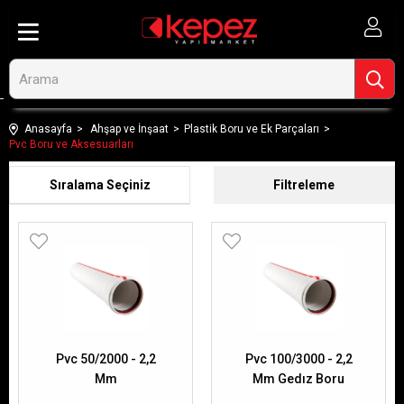
Anasayfa
Ahşap ve İnşaat
Plastik Boru ve Ek Parçaları
Pvc Boru ve Aksesuarları
Sıralama
Filtreleme
Pvc 50/2000 - 2,2
Pvc 100/3000 - 2,2
Mm
Mm Gedız Boru