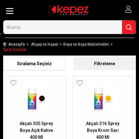
Anasayfa
Ahşap ve İnşaat
Boya ve Boya Malzemeleri
Sprey Boyalar
Sıralama
Filtreleme
Akçalı 305 Sprey
Akçalı 316 Sprey
Boya Açık Kahve
Boya Krom Sarı
400 Ml
400 Ml