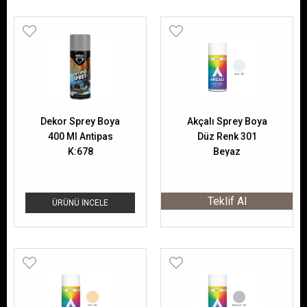
Dekor Sprey Boya
Akçalı Sprey Boya
400 Ml Antipas
Düz Renk 301
K:678
Beyaz
Teklif Al
ÜRÜNÜ İNCELE