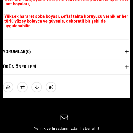
jant boyaları,
Yüksek hararet soba boyası, şeffaf tahta koruyucu vernikler her
türlü yüzey kolayca ve güvenle, dekoratif bir şekilde
uygulanabilir.
YORUMLAR
(0)
ÜRÜN ÖNERILERI
Yenilik ve fırsatlarımızdan haber alın!