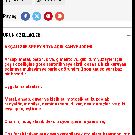
TAVSIYE ET
YORUM YAZ
Paylaş
ÜRÜN ÖZELLIKLERI
AKÇALI 305 SPREY BOYA AÇIK KAHVE 400 ML
Ahşap, metal, beton, sıva, çimento vs. gibi tüm yüzeyler için
çeşit özelliğine göre sentetik veya akrilik esaslı, hızlı kuruyan,
solmaya mukavim ve parlak görünümlü son kat solvent bazlı
bir boyadır.
Uygulama alanları;
Metal, ahşap, duvar ve bisiklet, motosiklet, buzdolabı,
radyatör, mobilya, demir aksam, duvar, deniz araçları vs gibi
eşya gençleştirme
Onarım, hobi, klasik dekorasyon işlerinin yanı sıra,
Çok farklı ihtiyaçlara cevap verebilecek oto plastik tampon, oto