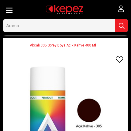
Anasayfa
Ahşap ve İnşaat
Boya ve Boya Malzemeleri
Sprey Boyalar
Akçalı 305 Sprey Boya Açık Kahve 400 Ml