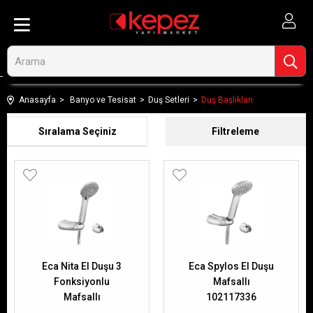
Anasayfa
Banyo ve Tesisat
Duş Setleri
Duş Başlıkları
Sıralama
Filtreleme
Eca Nita El Duşu 3
Eca Spylos El Duşu
Fonksiyonlu
Mafsallı
Mafsallı
102117336
102117338