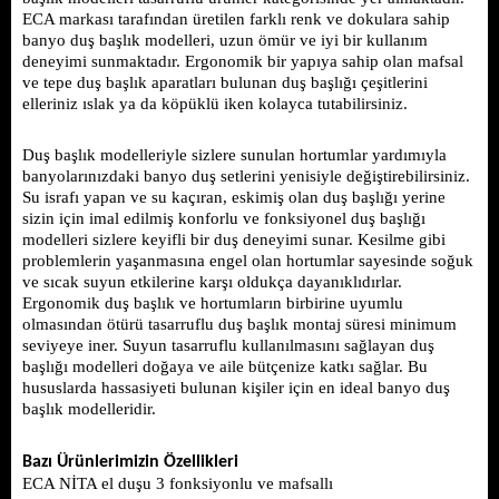
ECA markası tarafından üretilen farklı renk ve dokulara sahip 
banyo duş başlık modelleri, uzun ömür ve iyi bir kullanım 
deneyimi sunmaktadır. Ergonomik bir yapıya sahip olan mafsal 
ve tepe duş başlık aparatları bulunan duş başlığı çeşitlerini 
elleriniz ıslak ya da köpüklü iken kolayca tutabilirsiniz.
Duş başlık modelleriyle sizlere sunulan hortumlar yardımıyla 
banyolarınızdaki banyo duş setlerini yenisiyle değiştirebilirsiniz. 
Su israfı yapan ve su kaçıran, eskimiş olan duş başlığı yerine 
sizin için imal edilmiş konforlu ve fonksiyonel duş başlığı 
modelleri sizlere keyifli bir duş deneyimi sunar. Kesilme gibi 
problemlerin yaşanmasına engel olan hortumlar sayesinde soğuk 
ve sıcak suyun etkilerine karşı oldukça dayanıklıdırlar. 
Ergonomik duş başlık ve hortumların birbirine uyumlu 
olmasından ötürü tasarruflu duş başlık montaj süresi minimum 
seviyeye iner. Suyun tasarruflu kullanılmasını sağlayan duş 
başlığı modelleri doğaya ve aile bütçenize katkı sağlar. Bu 
hususlarda hassasiyeti bulunan kişiler için en ideal banyo duş 
başlık modelleridir. 
Bazı Ürünlerimizin Özellikleri
ECA NİTA el duşu 3 fonksiyonlu ve mafsallı