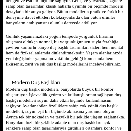
dengeli ve eşit bir biçimde sağlıyor. Geniş ve yuvarlak çizgilere 
sahip olan tasarımlar, klasik hatlarla uyumlu bir biçimde modern 
detaylarla bir araya geliyor. Bütün modellerin pratik ve farklı bir 
deneyime davet ettikleri koleksiyonlarda olan bütün ürünler 
banyoların ambiyansını olumlu derecede etkiliyor.
Günlük yaşamanızdaki yoğun tempoda yorgunluk hissinin 
oluşması oldukça normal, bu yorgunluğunuzu suyla ferahlığa 
çeviren konforlu banyo duş başlık tasarımları sizleri hem mental 
hem de fiziksel anlamda dinlendirmektedir. Yaşam alanlarınızda 
yeni değişimler yapmanın vaktinin geldiği konusunda hem 
fikirseniz, zarif ve şık duş başlığı modellerini inceleyebilirsiniz. 
Modern Duş Başlıkları 
Modern duş başlık modelleri, banyolarda büyük bir konfor 
oluşturuyor. İşlevsellik getiren ve kullanışlı ortam sağlayan duş 
başlığı modelleri suyun daha etkili biçimde kullanılmasını 
sağlıyor. Ayarlanabilen özelliklere sahip çok yönlü duş başlık 
modelleri, suyun eşit bir biçimde akmasına yardımcı oluyor. 
Ayrıca tek bir noktadan ve tazyikli bir şekilde ulaşım sağlamakta. 
Banyolara hızlı bir şekilde adapte olan duş başlıkları açık 
renklere sahip olan tasarımlarıyla girdikleri ortamlara konfor ve 