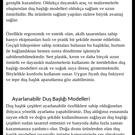
genişlik kazandırır. Oldukça dayanıklı araç ve malzemelerle 
oluşturulan duş başlığı modelleri oldukça sağlam ve uzun 
ömürlüdür. Bu ürünlerin sağlam yapıları sizlere büyük avantaj 
sağlar. 
Özellikle ergonomik ve estetik olan, akıllı tasarımlara sahip 
banyo ekipmanları hızlı ve pratik bir şekilde monte edilebilir. 
Geçişli bileşenlere sahip noktaları bulunan bu başlıklar, hortum 
ile bağlandıktan hemen sonra döndürme işlemiyle 
sabitlenebilmektedir. Sert plastik, krom ve daha birçok uzun 
ömürlü ve dayanıklı malzemelerin kullanımı ile üretilebilen duş 
başlığı modelleri sıcak ve soğuk suya direnç göstermektedir. 
Böylelikle konforlu kullanım sunar. Uygun fiyatlı duş fıskiyesi 
ve tepe duş başlık aparatlarına göz atabilirsiniz.
Ayarlanabilir Duş Başlığı Modelleri 
Duş başlık çeşitleri ayarlanabilir özelliklere sahip olduğundan 
ihtiyaca yönelik ayarlama yapabilirsiniz. Duş aldığınız esnasında 
suyun etkili ve doğru şekilde kullanılmasını sağlayan duş başlığı 
çeşitleri sudan tasarruf etmenizi ve banyoda daha fazla zaman 
kazanmanıza yardımcı olur. Doğa dostu ürünlerden olan duş 
başlık modelleri tasarruflu ürünler kategorisinde yer almaktadır. 