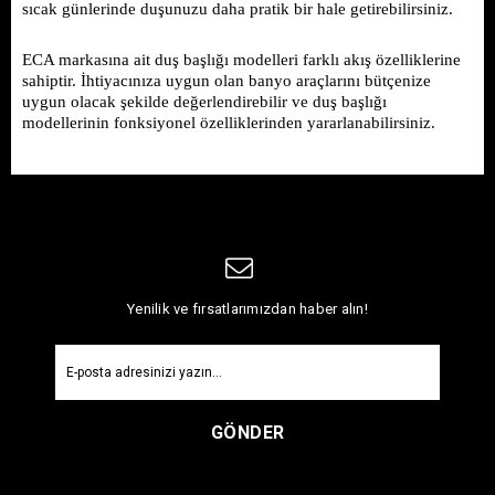
sıcak günlerinde duşunuzu daha pratik bir hale getirebilirsiniz. 
ECA markasına ait duş başlığı modelleri farklı akış özelliklerine 
sahiptir. İhtiyacınıza uygun olan banyo araçlarını bütçenize 
uygun olacak şekilde değerlendirebilir ve duş başlığı 
modellerinin fonksiyonel özelliklerinden yararlanabilirsiniz. 
Yenilik ve fırsatlarımızdan haber alın!
GÖNDER