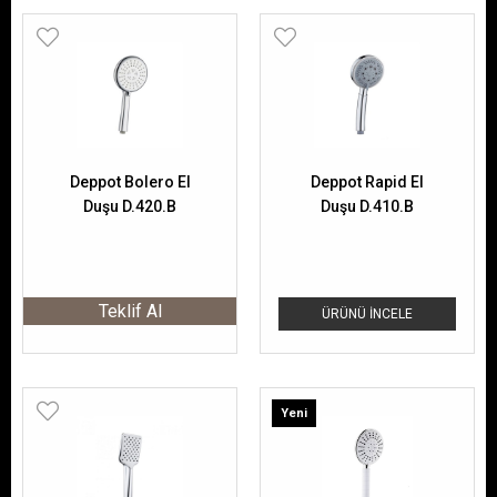
Deppot Bolero El
Deppot Rapid El
Duşu D.420.B
Duşu D.410.B
Teklif Al
ÜRÜNÜ İNCELE
Yeni
Ürün