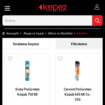
Anasayfa
Ahşap ve İnşaat
Silikon ve Mastikler
Köpükler
Sıralama
Filtreleme
Sista Poliüretan
Ceresit Poliüretan
Köpük 750 Ml
Köpük 645 Ml Cs-
330