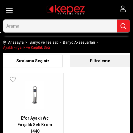
Anasayfa
Banyo ve Tesisat
Banyo Aksesuarları
Ayaklı Fırçalık ve Kağıtlık Seti
Sıralama
Filtreleme
Efor Ayaklı Wc
Fırçalık Seti Krom
1440