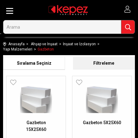
Anasayfa
Ahşap ve İnşaat
İnşaat ve İzolasyon
Yapı Malzemeleri
Gazbeton
Sıralama
Filtreleme
Gazbeton
Gazbeton 5X25X60
15X25X60