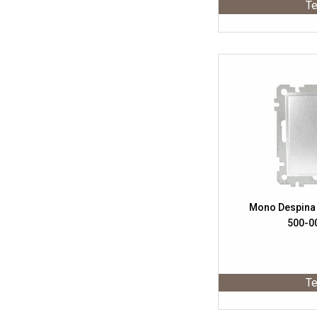
Te
Mono Despina
500-0
Te