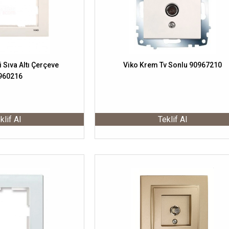
i Sıva Altı Çerçeve
Viko Krem Tv Sonlu 90967210
960216
klif Al
Teklif Al