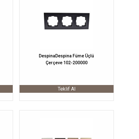
1
DespinaDespina Füme Üçlü
Çerçeve 102-200000
Teklif Al