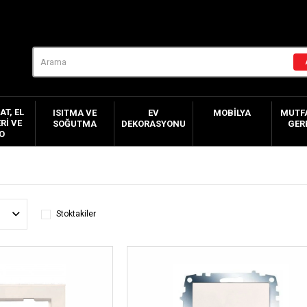
AT, EL
ISITMA VE
EV
MOBILYA
MUTFA
RI VE
SOĞUTMA
DEKORASYONU
GER
O
Stoktakiler