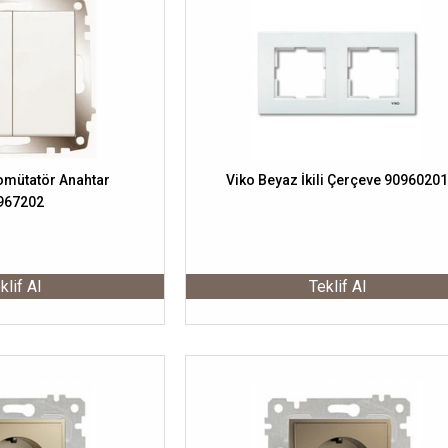
omütatör Anahtar
Viko Beyaz İkili Çerçeve 9096020
967202
klif Al
Teklif Al