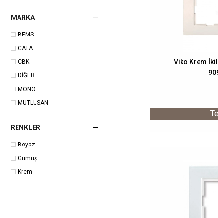
MARKA
BEMS
CATA
Viko Krem İkil
CBK
90
DİĞER
MONO
MUTLUSAN
Te
VİKO
RENKLER
Beyaz
Gümüş
Krem