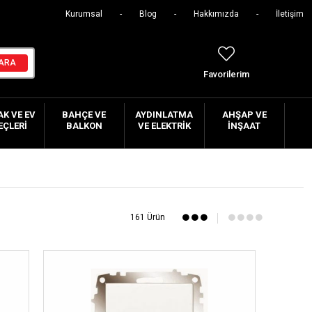
Kurumsal
Blog
Hakkımızda
İletişim
Favorilerim
K VE EV
BAHÇE VE
AYDINLATMA
AHŞAP VE
EÇLERI
BALKON
VE ELEKTRIK
İNŞAAT
161 Ürün