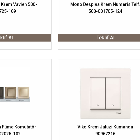
 Krem Vavien 500-
Mono Despina Krem Numeris Telf
725-109
500-001705-124
klif Al
Teklif Al
a Füme Komütatör
Viko Krem Jaluzi Kumanda
02025-102
90967216