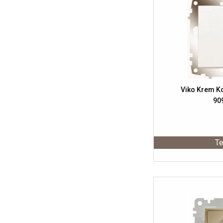
Viko Krem K
90
Te