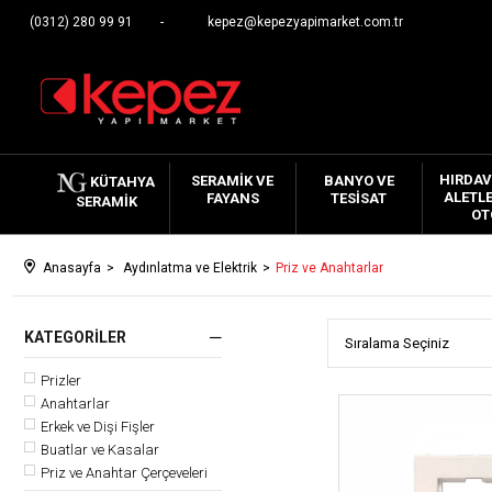
(0312) 280 99 91
kepez@kepezyapimarket.com.tr
HIRDAV
SERAMIK VE
BANYO VE
KÜTAHYA
ALETLE
FAYANS
TESISAT
SERAMIK
OT
Anasayfa
Aydınlatma ve Elektrik
Priz ve Anahtarlar
KATEGORILER
Prizler
Anahtarlar
Erkek ve Dişi Fişler
Buatlar ve Kasalar
Priz ve Anahtar Çerçeveleri