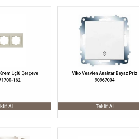
Krem Üçlü Çerçeve
Viko Veavien Anahtar Beyaz Priz
71700-162
90967004
klif Al
Teklif Al