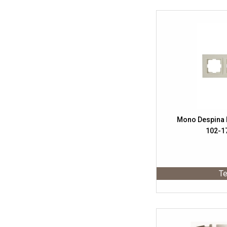
Mono Despina 
102-1
Te