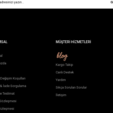
G
MSAL
MÜŞTERİ HİZMETLERİ
al
ızda
Kargo Takip
Canlı Destek
 Değişim Koşulları
Yardım
 & İade Sorgulama
Sıkça Sorulan Sorular
e Teslimat
İletişim
k Sözleşmesi
özleşmesi