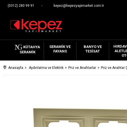
(0312) 280 99 91
kepez@kepezyapimarket.com.tr
HIRDAV
SERAMIK VE
BANYO VE
KÜTAHYA
ALETLE
FAYANS
TESISAT
SERAMIK
OT
Anasayfa
Aydınlatma ve Elektrik
Priz ve Anahtarlar
Priz ve Anahtar 