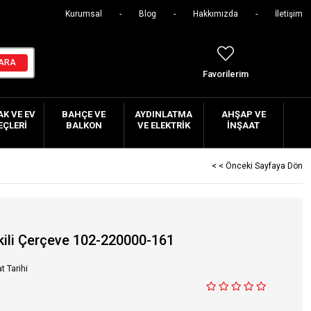
Kurumsal
Blog
Hakkımızda
İletişim
Favorilerim
K VE EV
BAHÇE VE
AYDINLATMA
AHŞAP VE
EÇLERI
BALKON
VE ELEKTRIK
İNŞAAT
< < Önceki Sayfaya Dön
ili Çerçeve 102-220000-161
t Tarihi