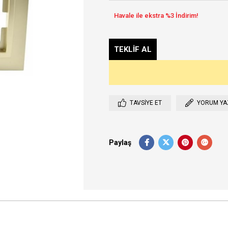
TAVSIYE ET
YORUM YA
Paylaş