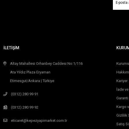
İLETİŞİM
KURU
Altay Mahallesi Orhanbey Caddesi No:1/116
Kurums
Ata Yıldız Plaza Eryaman
Hakkım
Etimesgut/Ankara | Türkiye
Kariyer
İade ve
(0312) 280 99 91
Garanti
Kargo v
(0312) 280 99 92
Gizlili
eticaret@kepezyapimarket.com.tr
Satış S