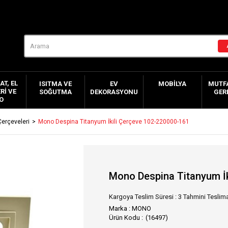
AT, EL
ISITMA VE
EV
MOBILYA
MUTFA
RI VE
SOĞUTMA
DEKORASYONU
GER
O
Çerçeveleri
Mono Despina Titanyum İkili Çerçeve 102-220000-161
Mono Despina Titanyum İk
Kargoya Teslim Süresi
:
3 Tahmini Teslima
Marka
:
MONO
(16497)