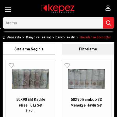
Anasayfa
Banyo ve Tesisat
Banyo Tekstili
Havlular ve Bornozlar
Sıralama
Filtreleme
50X90 Elif Kadife
50X90 Bamboo 3D
Pliseli 6 Lı Set
Menekşe Havlu Set
Havlu