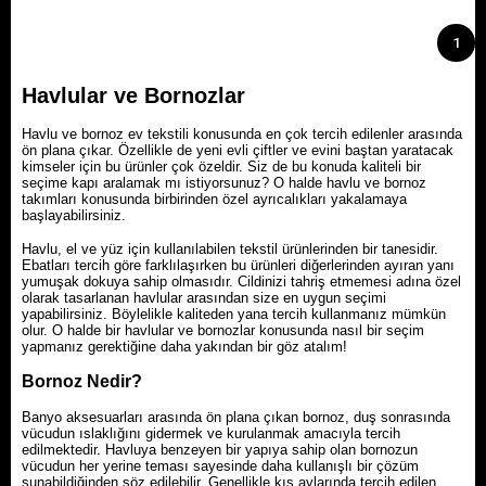
1
Havlular ve Bornozlar
Havlu ve bornoz ev tekstili konusunda en çok tercih edilenler arasında
ön plana çıkar. Özellikle de yeni evli çiftler ve evini baştan yaratacak
kimseler için bu ürünler çok özeldir. Siz de bu konuda kaliteli bir
seçime kapı aralamak mı istiyorsunuz? O halde havlu ve bornoz
takımları konusunda birbirinden özel ayrıcalıkları yakalamaya
başlayabilirsiniz.
Havlu, el ve yüz için kullanılabilen tekstil ürünlerinden bir tanesidir.
Ebatları tercih göre farklılaşırken bu ürünleri diğerlerinden ayıran yanı
yumuşak dokuya sahip olmasıdır. Cildinizi tahriş etmemesi adına özel
olarak tasarlanan havlular arasından size en uygun seçimi
yapabilirsiniz. Böylelikle kaliteden yana tercih kullanmanız mümkün
olur. O halde bir havlular ve bornozlar konusunda nasıl bir seçim
yapmanız gerektiğine daha yakından bir göz atalım!
Bornoz Nedir?
Banyo aksesuarları arasında ön plana çıkan bornoz, duş sonrasında
vücudun ıslaklığını gidermek ve kurulanmak amacıyla tercih
edilmektedir. Havluya benzeyen bir yapıya sahip olan bornozun
vücudun her yerine teması sayesinde daha kullanışlı bir çözüm
sunabildiğinden söz edilebilir. Genellikle kış aylarında tercih edilen