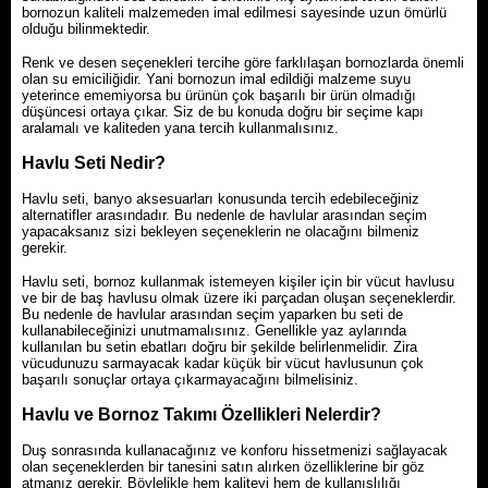
bornozun kaliteli malzemeden imal edilmesi sayesinde uzun ömürlü
olduğu bilinmektedir.
Renk ve desen seçenekleri tercihe göre farklılaşan bornozlarda önemli
olan su emiciliğidir. Yani bornozun imal edildiği malzeme suyu
yeterince ememiyorsa bu ürünün çok başarılı bir ürün olmadığı
düşüncesi ortaya çıkar. Siz de bu konuda doğru bir seçime kapı
aralamalı ve kaliteden yana tercih kullanmalısınız.
Havlu Seti Nedir?
Havlu seti, banyo aksesuarları konusunda tercih edebileceğiniz
alternatifler arasındadır. Bu nedenle de havlular arasından seçim
yapacaksanız sizi bekleyen seçeneklerin ne olacağını bilmeniz
gerekir.
Havlu seti, bornoz kullanmak istemeyen kişiler için bir vücut havlusu
ve bir de baş havlusu olmak üzere iki parçadan oluşan seçeneklerdir.
Bu nedenle de havlular arasından seçim yaparken bu seti de
kullanabileceğinizi unutmamalısınız. Genellikle yaz aylarında
kullanılan bu setin ebatları doğru bir şekilde belirlenmelidir. Zira
vücudunuzu sarmayacak kadar küçük bir vücut havlusunun çok
başarılı sonuçlar ortaya çıkarmayacağını bilmelisiniz.
Havlu ve Bornoz Takımı Özellikleri Nelerdir?
Duş sonrasında kullanacağınız ve konforu hissetmenizi sağlayacak
olan seçeneklerden bir tanesini satın alırken özelliklerine bir göz
atmanız gerekir. Böylelikle hem kaliteyi hem de kullanışlılığı