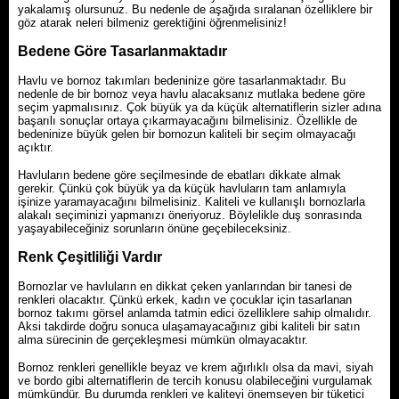
yakalamış olursunuz. Bu nedenle de aşağıda sıralanan özelliklere bir
göz atarak neleri bilmeniz gerektiğini öğrenmelisiniz!
Bedene Göre Tasarlanmaktadır
Havlu ve bornoz takımları bedeninize göre tasarlanmaktadır. Bu
nedenle de bir bornoz veya havlu alacaksanız mutlaka bedene göre
seçim yapmalısınız. Çok büyük ya da küçük alternatiflerin sizler adına
başarılı sonuçlar ortaya çıkarmayacağını bilmelisiniz. Özellikle de
bedeninize büyük gelen bir bornozun kaliteli bir seçim olmayacağı
açıktır.
Havluların bedene göre seçilmesinde de ebatları dikkate almak
gerekir. Çünkü çok büyük ya da küçük havluların tam anlamıyla
işinize yaramayacağını bilmelisiniz. Kaliteli ve kullanışlı bornozlarla
alakalı seçiminizi yapmanızı öneriyoruz. Böylelikle duş sonrasında
yaşayabileceğiniz sorunların önüne geçebileceksiniz.
Renk Çeşitliliği Vardır
Bornozlar ve havluların en dikkat çeken yanlarından bir tanesi de
renkleri olacaktır. Çünkü erkek, kadın ve çocuklar için tasarlanan
bornoz takımı görsel anlamda tatmin edici özelliklere sahip olmalıdır.
Aksi takdirde doğru sonuca ulaşamayacağınız gibi kaliteli bir satın
alma sürecinin de gerçekleşmesi mümkün olmayacaktır.
Bornoz renkleri genellikle beyaz ve krem ağırlıklı olsa da mavi, siyah
ve bordo gibi alternatiflerin de tercih konusu olabileceğini vurgulamak
mümkündür. Bu durumda renkleri ve kaliteyi önemseyen bir tüketici