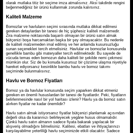
olarak mutlaka titiz bir seçime imza atmalısınız. Aksi takdirde rengini
beğenmediğiniz bir ürünü kullanmak zorunda kalırsınız.
Kaliteli Malzeme
Bornozlar ve havluların seçimi sırasında mutlaka dikkat edilmesi
gereken detaylardan bir tanesi de hiç şüphesiz kaliteli malzemedir.
Zira malzeme noktasında başarılı olmayan bir ürünü satın almak
bütçenizi boşa harcamaktan başka bir şey olmayacaktır. Bu nedenle
de kaliteli malzemeden imal edilmiş ve her anlamda kusursuzluğu
sunan seçenekleri tercih etmelisiniz. Havlular ve bornozlar konusunda
genellikle bambu gibi materyaller tercih edilmektedir. Bu sayede de
vücuda temas eden bornozun daha kaliteli bir şekilde nemi çekmesi
mümkün olur. Siz de bu konuda kusursuz bir çözüme ulaşma niyetiyle
hareket ediyorsanız kesinlikle bambu havlu ve bornoz takımı
seçiminde bulunmalısınız.
Havlu ve Bornoz Fiyatları
Bornoz ya da havlular konusunda seçim yaparken dikkat etmeniz
gereken en önemli hususlardan bir tanesi de fiyatlardır. Peki, fiyatların
belirlenmesinde nasıl bir yol haritası izlenir? Havlu ya da bornoz satın
alırken fiyatlar ne kadar önemlidir?
Havlu satın almak istiyorsanız fiyatlar bütçenizi planlamak açısından
değerli olsa da kararınızı belirleyecek yegâne husus olmamalıdır.
Çünkü havlu satın almanın sadece fiyata bakarak yapılacak bir
alışveriş olmadığını bilmelisiniz. Kalitesi, ebatları ve ihtiyaçlarınızı
karşılayabilme yeterliliği havlu seçiminizde etkili olacaktır. Sadece