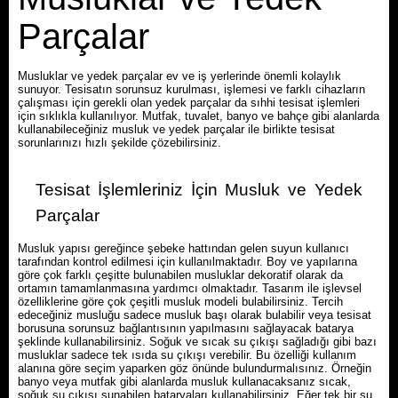
Parçalar
Musluklar ve yedek parçalar ev ve iş yerlerinde önemli kolaylık
sunuyor. Tesisatın sorunsuz kurulması, işlemesi ve farklı cihazların
çalışması için gerekli olan yedek parçalar da sıhhi tesisat işlemleri
için sıklıkla kullanılıyor. Mutfak, tuvalet, banyo ve bahçe gibi alanlarda
kullanabileceğiniz musluk ve yedek parçalar ile birlikte tesisat
sorunlarınızı hızlı şekilde çözebilirsiniz.
Tesisat İşlemleriniz İçin Musluk ve Yedek
Parçalar
Musluk yapısı gereğince şebeke hattından gelen suyun kullanıcı
tarafından kontrol edilmesi için kullanılmaktadır. Boy ve yapılarına
göre çok farklı çeşitte bulunabilen musluklar dekoratif olarak da
ortamın tamamlanmasına yardımcı olmaktadır. Tasarım ile işlevsel
özelliklerine göre çok çeşitli musluk modeli bulabilirsiniz. Tercih
edeceğiniz musluğu sadece musluk başı olarak bulabilir veya tesisat
borusuna sorunsuz bağlantısının yapılmasını sağlayacak batarya
şeklinde kullanabilirsiniz. Soğuk ve sıcak su çıkışı sağladığı gibi bazı
musluklar sadece tek ısıda su çıkışı verebilir. Bu özelliği kullanım
alanına göre seçim yaparken göz önünde bulundurmalısınız. Örneğin
banyo veya mutfak gibi alanlarda musluk kullanacaksanız sıcak,
soğuk su çıkışı sunabilen bataryaları kullanabilirsiniz. Eğer tek bir su