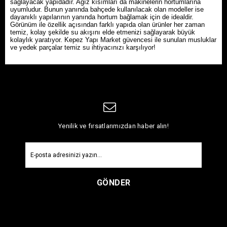
sağlayacak yapıdadır. Ağız kısımları da makinelerin hortumlarına
uyumludur. Bunun yanında bahçede kullanılacak olan modeller ise
dayanıklı yapılarının yanında hortum bağlamak için de idealdir.
Görünüm ile özellik açısından farklı yapıda olan ürünler her zaman
temiz, kolay şekilde su akışını elde etmenizi sağlayarak büyük
kolaylık yaratıyor. Kepez Yapı Market güvencesi ile sunulan musluklar
ve yedek parçalar temiz su ihtiyacınızı karşılıyor!
Yenilik ve fırsatlarımızdan haber alın!
GÖNDER