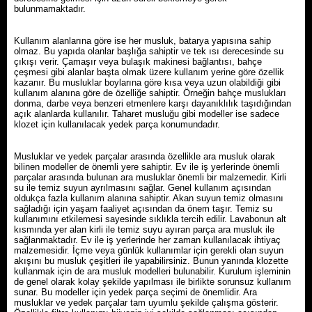
bulunmamaktadır.
Kullanım alanlarına göre ise her musluk, batarya yapısına sahip
olmaz. Bu yapıda olanlar başlığa sahiptir ve tek ısı derecesinde su
çıkışı verir. Çamaşır veya bulaşık makinesi bağlantısı, bahçe
çeşmesi gibi alanlar başta olmak üzere kullanım yerine göre özellik
kazanır. Bu musluklar boylarına göre kısa veya uzun olabildiği gibi
kullanım alanına göre de özelliğe sahiptir. Örneğin bahçe muslukları
donma, darbe veya benzeri etmenlere karşı dayanıklılık taşıdığından
açık alanlarda kullanılır. Taharet musluğu gibi modeller ise sadece
klozet için kullanılacak yedek parça konumundadır.
Musluklar ve yedek parçalar arasında özellikle ara musluk olarak
bilinen modeller de önemli yere sahiptir. Ev ile iş yerlerinde önemli
parçalar arasında bulunan ara musluklar önemli bir malzemedir. Kirli
su ile temiz suyun ayrılmasını sağlar. Genel kullanım açısından
oldukça fazla kullanım alanına sahiptir. Akan suyun temiz olmasını
sağladığı için yaşam faaliyet açısından da önem taşır. Temiz su
kullanımını etkilemesi sayesinde sıklıkla tercih edilir. Lavabonun alt
kısmında yer alan kirli ile temiz suyu ayıran parça ara musluk ile
sağlanmaktadır. Ev ile iş yerlerinde her zaman kullanılacak ihtiyaç
malzemesidir. İçme veya günlük kullanımlar için gerekli olan suyun
akışını bu musluk çeşitleri ile yapabilirsiniz. Bunun yanında klozette
kullanmak için de ara musluk modelleri bulunabilir. Kurulum işleminin
de genel olarak kolay şekilde yapılması ile birlikte sorunsuz kullanım
sunar. Bu modeller için yedek parça seçimi de önemlidir. Ara
musluklar ve yedek parçalar tam uyumlu şekilde çalışma gösterir.