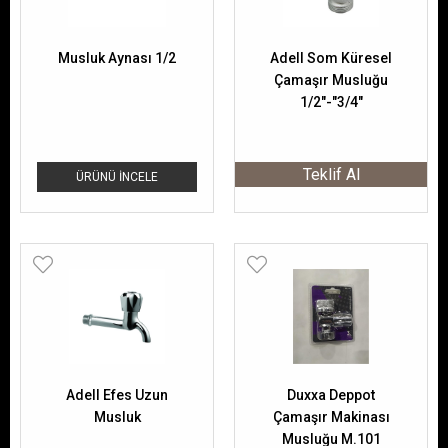
Musluk Aynası 1/2
Adell Som Küresel
Çamaşır Musluğu
1/2"-"3/4"
15911201
Teklif Al
ÜRÜNÜ İNCELE
Adell Efes Uzun
Duxxa Deppot
Musluk
Çamaşır Makinası
Musluğu M.101