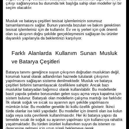
çıkışı sağlanıyorsa bu durumda tek başlığa sahip olan modeller iyi bir
seçim olacaktır.
Musluk ve batarya çeşitleri tesisat işlemlerinizin sorunsuz
tamamlanmasını sağlar. Bunun yanında bozulan ve bakım gerektiren
tesisat işlemleriniz için de kullanılır. Ev ve iş yerleri için çok önemli
olan su akışının doğru şekilde gerçekleşmesini sağlayan bu ürünler
dayanıklı yapılarıyla da beklentinizi karşılıyor.
Farklı Alanlarda Kullanım Sunan Musluk
ve Batarya Çeşitleri
Batarya tanımı gereğince suyun çıkışının doğrudan musluktan değil,
korumalı kanal olarak adlandırılan haznede tutularak çıkışının
yapılmasını sağlayan sisteme denilmektedir. Musluk ve batarya
çeşitleri birbirini tamamlayacak özelliklere sahiptir. Ancak bazı
musluklar bataryadan bağımsız olarak kullanılabilir. Bu modellerde
basit yapıda şebeke borusundan gelen suyu açma veya kapatma için
sistem bulunur. Bataryalı olan modellerin çalışma mantığı ise farklıdır.
İlk olarak soğuk ve sıcak su ayarının ayrı şekilde yapılmasını
mümkün kılar. Bu modeller genelde iki kollu özellik gösterir. İkinci
türde olanlar ise tekli yapıdadır. Bu modeller için önemli olan ise kolun
sağa veya sola çevrilerek kullanılmasıdır. Her iki batarya yapısı da
temelde sıcak ile soğuk su ayarının yapılması için kullanıcıya rahatlık
yaşatmaktadır. Bu türden ürünleri kullanırken suyun da istenen ısı
derecesine gelmesi için uzun süreli beklemeye gerek