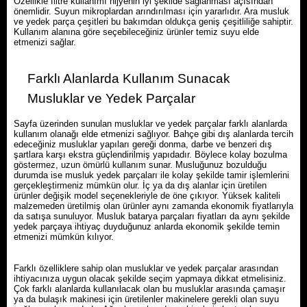
Özellikle filtre kullanımı hijyenin iyi şekilde sağlanması açısından
önemlidir. Suyun mikroplardan arındırılması için yararlıdır. Ara musluk
ve yedek parça çeşitleri bu bakımdan oldukça geniş çeşitliliğe sahiptir.
Kullanım alanına göre seçebileceğiniz ürünler temiz suyu elde
etmenizi sağlar.
Farklı Alanlarda Kullanım Sunacak
Musluklar ve Yedek Parçalar
Sayfa üzerinden sunulan musluklar ve yedek parçalar farklı alanlarda
kullanım olanağı elde etmenizi sağlıyor. Bahçe gibi dış alanlarda tercih
edeceğiniz musluklar yapıları gereği donma, darbe ve benzeri dış
şartlara karşı ekstra güçlendirilmiş yapıdadır. Böylece kolay bozulma
göstermez, uzun ömürlü kullanım sunar. Musluğunuz bozulduğu
durumda ise musluk yedek parçaları ile kolay şekilde tamir işlemlerini
gerçekleştirmeniz mümkün olur. İç ya da dış alanlar için üretilen
ürünler değişik model seçenekleriyle de öne çıkıyor. Yüksek kaliteli
malzemeden üretilmiş olan ürünler aynı zamanda ekonomik fiyatlarıyla
da satışa sunuluyor. Musluk batarya parçaları fiyatları da aynı şekilde
yedek parçaya ihtiyaç duyduğunuz anlarda ekonomik şekilde temin
etmenizi mümkün kılıyor.
Farklı özelliklere sahip olan musluklar ve yedek parçalar arasından
ihtiyacınıza uygun olacak şekilde seçim yapmaya dikkat etmelisiniz.
Çok farklı alanlarda kullanılacak olan bu musluklar arasında çamaşır
ya da bulaşık makinesi için üretilenler makinelere gerekli olan suyu