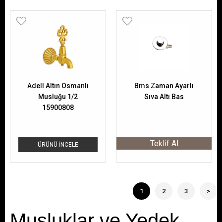
Adell Altın Osmanlı
Bms Zaman Ayarlı
Musluğu 1/2
Sıva Altı Bas
15900808
Teklif Al
ÜRÜNÜ İNCELE
1
2
3
>
Musluklar ve Yedek