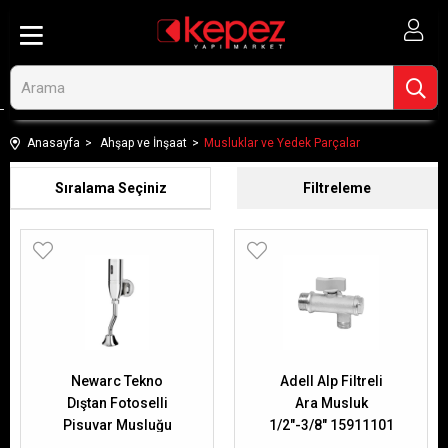
Anasayfa
Ahşap ve İnşaat
Musluklar ve Yedek Parçalar
Sıralama
Filtreleme
Newarc Tekno
Adell Alp Filtreli
Dıştan Fotoselli
Ara Musluk
Pisuvar Musluğu
1/2"-3/8" 15911101
511671