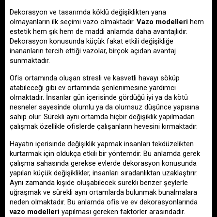
Dekorasyon ve tasarımda köklü değişiklikten yana 
olmayanların ilk seçimi vazo olmaktadır. 
Vazo modelleri
hem 
estetik hem şık hem de maddi anlamda daha avantajlıdır. 
Dekorasyon konusunda küçük fakat etkili değişikliğe 
inananların tercih ettiği vazolar, birçok açıdan avantaj 
sunmaktadır. 
Ofis ortamında oluşan stresli ve kasvetli havayı söküp 
atabileceği gibi ev ortamında şenlenimesine yardımcı 
olmaktadır. İnsanlar gün içerisinde gördüğü iyi ya da kötü 
nesneler sayesinde olumlu ya da olumsuz düşünce yapısına 
sahip olur. Sürekli aynı ortamda hiçbir değişiklik yapılmadan 
çalışmak özellikle ofislerde çalışanların hevesini kırmaktadır. 
Hayatın içerisinde değişiklik yapmak insanları tekdüzelikten 
kurtarmak için oldukça etkili bir yöntemdir. Bu anlamda gerek 
çalışma sahasında gerekse evlerde dekorasyon konusunda 
yapılan küçük değişiklikler, insanları sıradanlıktan uzaklaştırır. 
Aynı zamanda kişide oluşabilecek sürekli benzer şeylerle 
uğraşmak ve sürekli aynı ortamlarda bulunmak bunalmalara 
neden olmaktadır. Bu anlamda ofis ve ev dekorasyonlarında 
vazo modelleri
 yapılması gereken faktörler arasındadır. 