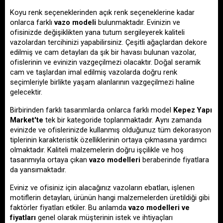
Koyu renk seçeneklerinden açık renk seçeneklerine kadar 
onlarca farklı 
vazo modeli 
bulunmaktadır. Evinizin ve 
ofisinizde değişiklikten yana tutum sergileyerek kaliteli 
vazolardan tercihinizi yapabilirsiniz. Çeşitli ağaçlardan dekore 
edilmiş ve cam detayları da şık bir havası bulunan vazolar, 
ofislerinin ve evinizin vazgeçilmezi olacaktır. Doğal seramik 
cam ve taşlardan imal edilmiş vazolarda doğru renk 
seçimleriyle birlikte yaşam alanlarının vazgeçilmezi haline 
gelecektir. 
Birbirinden farklı tasarımlarda onlarca farklı model 
Kepez Yapı 
Market'te
 tek bir kategoride toplanmaktadır. Aynı zamanda 
evinizde ve ofislerinizde kullanmış olduğunuz tüm dekorasyon 
tiplerinin karakteristik özelliklerinin ortaya çıkmasına yardımcı 
olmaktadır. Kaliteli malzemelerin doğru işçilikle ve hoş 
tasarımıyla ortaya çıkan 
vazo modelleri
 beraberinde fiyatlara 
da yansımaktadır. 
Eviniz ve ofisiniz için alacağınız vazoların ebatları, işlenen 
motiflerin detayları, ürünün hangi malzemelerden üretildiği gibi 
faktörler fiyatları etkiler. Bu anlamda 
vazo modelleri ve 
fiyatları
 genel olarak müşterinin istek ve ihtiyaçları 