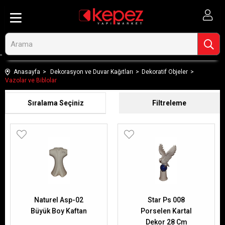
Anasayfa
Dekorasyon ve Duvar Kağıtları
Dekoratif Objeler
Vazolar ve Biblolar
Sıralama
Filtreleme
Naturel Asp-02
Star Ps 008
Büyük Boy Kaftan
Porselen Kartal
Dekor 28 Cm