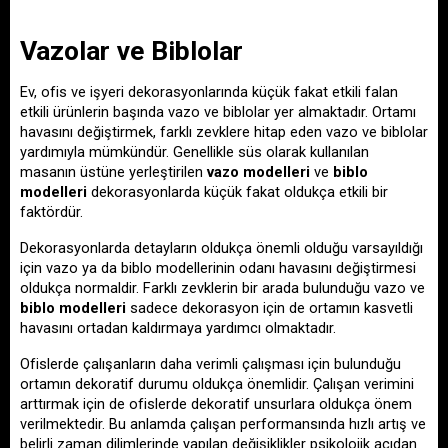
Vazolar
 ve Biblolar
Ev, ofis ve işyeri dekorasyonlarında küçük fakat etkili falan 
etkili ürünlerin başında vazo ve biblolar yer almaktadır. Ortamı 
havasını değiştirmek, farklı zevklere hitap eden vazo ve biblolar 
yardımıyla mümkündür. Genellikle süs olarak kullanılan 
masanın üstüne yerleştirilen 
vazo modelleri 
ve 
biblo 
modelleri 
dekorasyonlarda küçük fakat oldukça etkili bir 
faktördür. 
Dekorasyonlarda detayların oldukça önemli olduğu varsayıldığı 
için vazo ya da biblo modellerinin odanı havasını değiştirmesi 
oldukça normaldir. Farklı zevklerin bir arada bulunduğu vazo ve 
biblo modelleri
 sadece dekorasyon için de ortamın kasvetli 
havasını ortadan kaldırmaya yardımcı olmaktadır. 
Ofislerde çalışanların daha verimli çalışması için bulunduğu 
ortamın dekoratif durumu oldukça önemlidir. Çalışan verimini 
arttırmak için de ofislerde dekoratif unsurlara oldukça önem 
verilmektedir. Bu anlamda çalışan performansında hızlı artış ve 
belirli zaman dilimlerinde yapılan değişiklikler psikolojik açıdan 