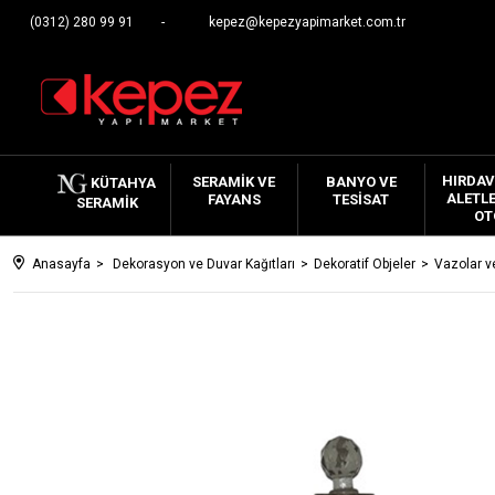
(0312) 280 99 91
kepez@kepezyapimarket.com.tr
HIRDAV
SERAMIK VE
BANYO VE
KÜTAHYA
ALETLE
FAYANS
TESISAT
SERAMIK
OT
Anasayfa
Dekorasyon ve Duvar Kağıtları
Dekoratif Objeler
Vazolar ve