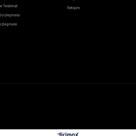
e Teslimat
İletişim
k Sözleşmesi
özleşmesi