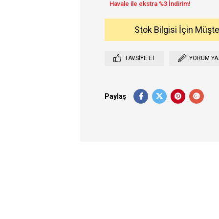
Stok Bilgisi İçin Müşt
TAVSIYE ET
YORUM YA
Paylaş