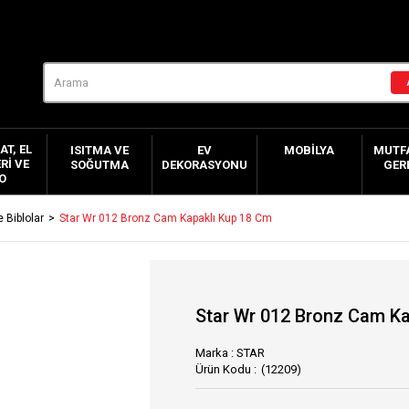
AT, EL
ISITMA VE
EV
MOBILYA
MUTFA
RI VE
SOĞUTMA
DEKORASYONU
GER
O
 Biblolar
Star Wr 012 Bronz Cam Kapaklı Kup 18 Cm
Star Wr 012 Bronz Cam Ka
Marka
:
STAR
(12209)