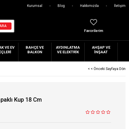
Kurumsal
Blog
Hakkımızda
İletişim
Favorilerim
K VE EV
BAHÇE VE
AYDINLATMA
AHŞAP VE
EÇLERI
BALKON
VE ELEKTRIK
İNŞAAT
< < Önceki Sayfaya Dön
paklı Kup 18 Cm