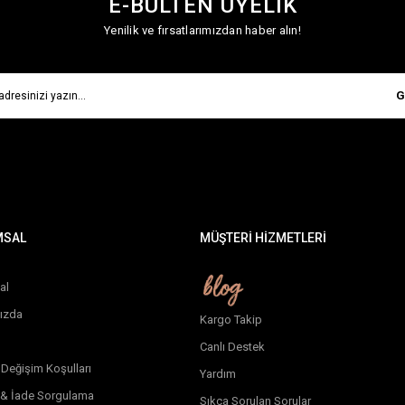
E-BÜLTEN ÜYELİK
Yenilik ve fırsatlarımızdan haber alın!
G
MSAL
MÜŞTERİ HİZMETLERİ
al
ızda
Kargo Takip
Canlı Destek
 Değişim Koşulları
Yardım
 & İade Sorgulama
Sıkça Sorulan Sorular