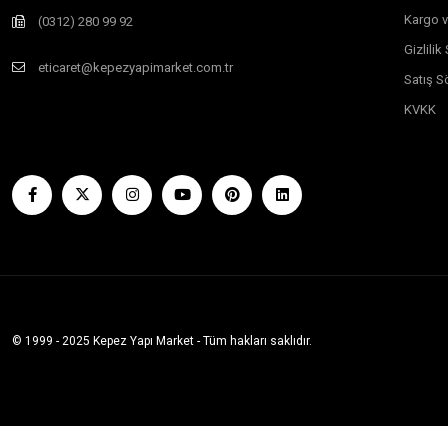
Kargo v
(0312) 280 99 92
Gizlili
eticaret@kepezyapimarket.com.tr
Satış S
KVKK
© 1999 - 2025 Kepez Yapı Market - Tüm hakları saklıdır.
Whatsapp Sipariş Vermek İçin Tıklayın