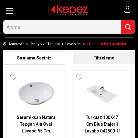
Anasayfa
Banyo ve Tesisat
Lavabolar
Etajerli Dolap Lavaboları
Sıralama
Filtreleme
Seramiksan Natura
Turkuaz 100X47
Tezgah Altı Oval
Cm Blue Etajerli
Lavabo 55 Cm
Lavabo 042500-U