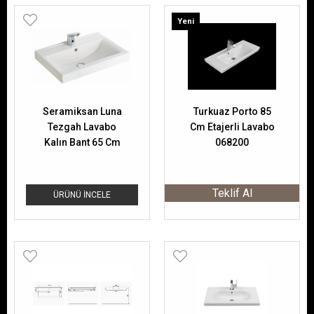
Yeni
Ürün
Seramiksan Luna
Turkuaz Porto 85
Tezgah Lavabo
Cm Etajerli Lavabo
Kalın Bant 65 Cm
068200
A062101
Teklif Al
ÜRÜNÜ İNCELE