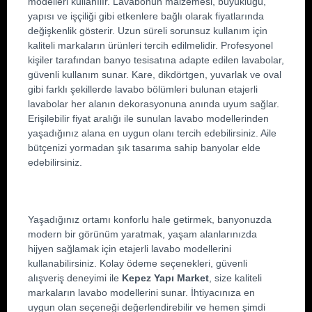
modelleri kullanılır. Lavabonun malzemesi, büyüklüğü, 
yapısı ve işçiliği gibi etkenlere bağlı olarak fiyatlarında 
değişkenlik gösterir. Uzun süreli sorunsuz kullanım için 
kaliteli markaların ürünleri tercih edilmelidir. Profesyonel 
kişiler tarafından banyo tesisatına adapte edilen lavabolar, 
güvenli kullanım sunar. Kare, dikdörtgen, yuvarlak ve oval 
gibi farklı şekillerde lavabo bölümleri bulunan etajerli 
lavabolar her alanın dekorasyonuna anında uyum sağlar. 
Erişilebilir fiyat aralığı ile sunulan lavabo modellerinden 
yaşadığınız alana en uygun olanı tercih edebilirsiniz. Aile 
bütçenizi yormadan şık tasarıma sahip banyolar elde 
edebilirsiniz.
Yaşadığınız ortamı konforlu hale getirmek, banyonuzda 
modern bir görünüm yaratmak, yaşam alanlarınızda 
hijyen sağlamak için etajerli lavabo modellerini 
kullanabilirsiniz. Kolay ödeme seçenekleri, güvenli 
alışveriş deneyimi ile 
Kepez Yapı Market
, size kaliteli 
markaların lavabo modellerini sunar. İhtiyacınıza en 
uygun olan seçeneği değerlendirebilir ve hemen şimdi 