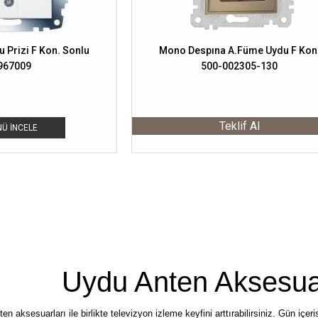
 Prizi F Kon. Sonlu
Mono Despına A.Füme Uydu F Kon
967009
500-002305-130
Teklif Al
Ü İNCELE
Uydu Anten Aksesuar
en aksesuarları ile birlikte televizyon izleme keyfini arttırabilirsiniz. Gün içe