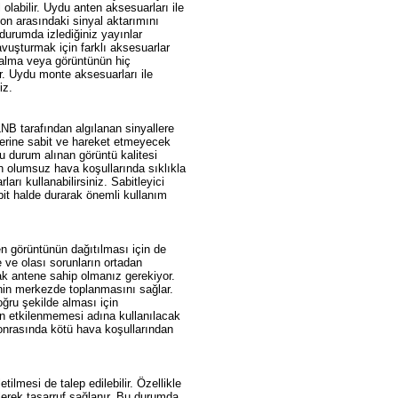
olabilir. Uydu anten aksesuarları ile
yon arasındaki sinyal aktarımını
durumda izlediğiniz yayınlar
avuşturmak için farklı aksesuarlar
tü alma veya görüntünün hiç
. Uydu monte aksesuarları ile
niz.
LNB tarafından algılanan sinyallere
zerine sabit ve hareket etmeyecek
bu durum alınan görüntü kalitesi
n olumsuz hava koşullarında sıklıkla
rı kullanabilirsiniz. Sabitleyici
it halde durarak önemli kullanım
n görüntünün dağıtılması için de
 ve olası sorunların ortadan
nak antene sahip olmanız gerekiyor.
inin merkezde toplanmasını sağlar.
oğru şekilde alması için
dan etkilenmemesi adına kullanılacak
sonrasında kötü hava koşullarından
tilmesi de talep edilebilir. Özellikle
lerek tasarruf sağlanır. Bu durumda