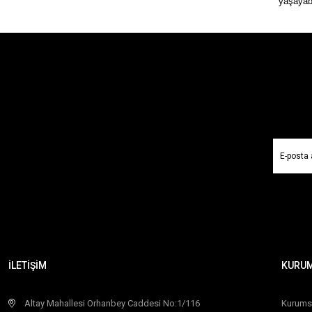
yaşayabi
İLETİŞİM
KURU
Altay Mahallesi Orhanbey Caddesi No:1/116
Kurums