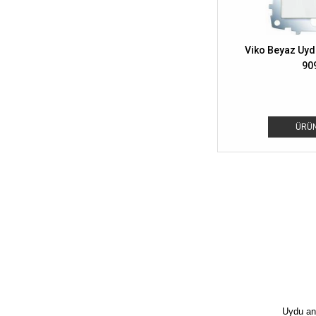
Viko Beyaz Uydu
90
ÜRÜN
Uydu ant