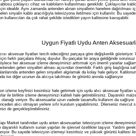
ablosu çoklayıcı cihaz ve kabloların kullanılması gereklidir. Çoklayıcılar kablol
için idealdir. Aynı zamanda antenden alınan sinyallerin hanelere dağıtılması iç
 gelen sinyalin kablo aracılığıyla televizyona iletilmesi için kullanılır. Bu saye
on kullanıcıları da çok rahat şekilde istedikleri yayın kalitesine kavuşabilir.
Uygun Fiyatlı Uydu Anten Aksesuarl
cısı aksesuar fiyatları tercih edeceğiniz parçaya göre değişkenlik gösteriyor. 
için farklı parçalara ihtiyaç duyulur. Bu parçalar bir araya geldiğinde sorunsu
öylece her aksesuar izleme deneyiminizi arttırmak için önemli yararlar sağlama
antenden gelen sinyalleri alması açısından önemlidir. Farklı giriş başlığına sah
anlarında antenden gelen sinyalleri algılamak da kolay hale geliyor. Kablonun
da ise diğer ucunun da alıcıya takılması ile görüntü anında sağlanıyor.
on izleme keyfinizi kesintisiz hale getirmek için uydu alıcı aksesuar fiyatları
lar ile birlikte izleme deneyiminizi kaliteli hale getirebilirsiniz. Dayanıklı malz
 olanağı veriyor. Bu aksesuarlar uzun vadede tasarruflu kullanım da sağlıyor.
 önceden alıcı olmayan yerlere sıfır kurulum yapabilirsiniz. Dilerseniz mevcut s
nizi de gerçekleştirebilirsiniz.
pı Market tarafından uydu anten aksesuarları televizyon izleme deneyiminizi 
 dayanıklı kullanım sunan yapıları ile işlevsel özellikler taşıyor. Yardım gere
ıyor. Bu sayede televizyon izlemeyi kesintisiz ve yüksek görüntü kalitesi il