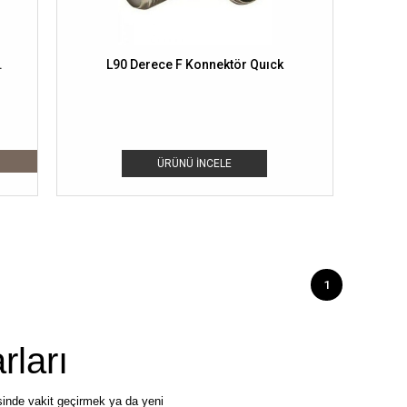
.
L90 Derece F Konnektör Quıck
ÜRÜNÜ İNCELE
1
ları
risinde vakit geçirmek ya da yeni