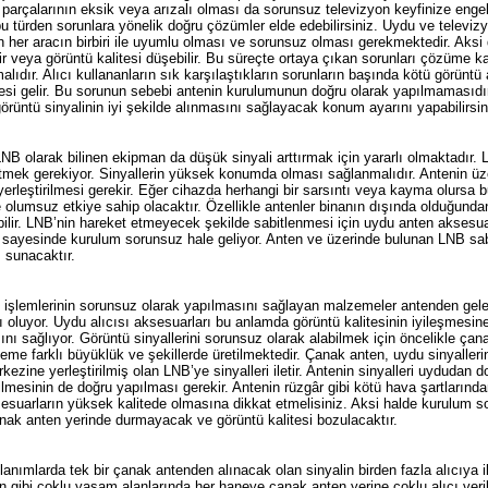
 parçalarının eksik veya arızalı olması da sorunsuz televizyon keyfinize engel 
 bu türden sorunlara yönelik doğru çözümler elde edebilirsiniz. Uydu ve televiz
 her aracın birbiri ile uyumlu olması ve sorunsuz olması gerekmektedir. Aksi 
lir veya görüntü kalitesi düşebilir. Bu süreçte ortaya çıkan sorunları çözüme k
malıdır. Alıcı kullananların sık karşılaştıkların sorunların başında kötü görün
si gelir. Bu sorunun sebebi antenin kurulumunun doğru olarak yapılmamasıdır
 görüntü sinyalinin iyi şekilde alınmasını sağlayacak konum ayarını yapabilirsi
NB olarak bilinen ekipman da düşük sinyali arttırmak için yararlı olmaktadır. 
tmek gerekiyor. Sinyallerin yüksek konumda olması sağlanmalıdır. Antenin ü
yerleştirilmesi gerekir. Eğer cihazda herhangi bir sarsıntı veya kayma olursa 
 olumsuz etkiye sahip olacaktır. Özellikle antenler binanın dışında olduğunda
bilir. LNB’nin hareket etmeyecek şekilde sabitlenmesi için uydu anten aksesuarla
 sayesinde kurulum sorunsuz hale geliyor. Anten ve üzerinde bulunan LNB sab
ı sunacaktır.
işlemlerinin sorunsuz olarak yapılmasını sağlayan malzemeler antenden gele
 oluyor. Uydu alıcısı aksesuarları bu anlamda görüntü kalitesinin iyileşmesine
nı sağlıyor. Görüntü sinyallerini sorunsuz olarak alabilmek için öncelikle ça
me farklı büyüklük ve şekillerde üretilmektedir. Çanak anten, uydu sinyaller
ezine yerleştirilmiş olan LNB’ye sinyalleri iletir. Antenin sinyalleri uydudan d
rilmesinin de doğru yapılması gerekir. Antenin rüzgâr gibi kötü hava şartların
esuarların yüksek kalitede olmasına dikkat etmelisiniz. Aksi halde kurulum 
nak anten yerinde durmayacak ve görüntü kalitesi bozulacaktır.
lanımlarda tek bir çanak antenden alınacak olan sinyalin birden fazla alıcıya ile
 gibi çoklu yaşam alanlarında her haneye çanak anten yerine çoklu alıcı veri