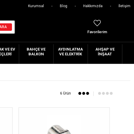
Kurumsal
Blog
Hakkımızda
İletişim
Favorilerim
K VE EV
BAHÇE VE
AYDINLATMA
AHŞAP VE
EÇLERI
BALKON
VE ELEKTRIK
İNŞAAT
6 Ürün