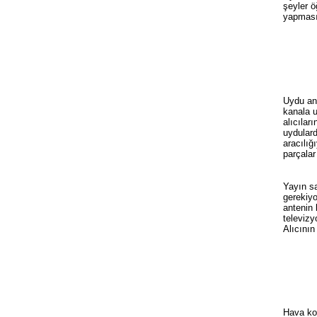
şeyler ö
yapması
Uydu ant
kanala u
alıcılar
uydulard
aracılığ
parçalar
Yayın sa
gerekiyo
antenin 
televizy
Alıcının
Hava koş