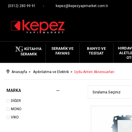
(0312) 280 99 91
kepez@kepezyapimarket.com.tr
HIRDAV
SERAMIK VE
BANYO VE
KÜTAHYA
ALETLE
FAYANS
TESISAT
SERAMIK
OT
Anasayfa
Aydınlatma ve Elektrik
Uydu-Anten Aksesuarları
MARKA
DİĞER
MONO
VİKO