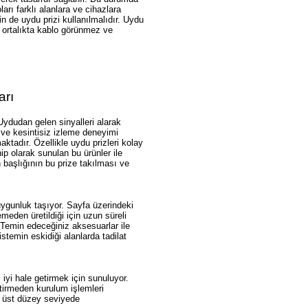
arı farklı alanlara ve cihazlara
in de uydu prizi kullanılmalıdır. Uydu
de ortalıkta kablo görünmez ve
arı
Uydudan gelen sinyalleri alarak
z ve kesintisiz izleme deneyimi
ktadır. Özellikle uydu prizleri kolay
ip olarak sunulan bu ürünler ile
 başlığının bu prize takılması ve
 uygunluk taşıyor. Sayfa üzerindeki
emeden üretildiği için uzun süreli
 Temin edeceğiniz aksesuarlar ile
istemin eskidiği alanlarda tadilat
iyi hale getirmek için sunuluyor.
ktirmeden kurulum işlemleri
e üst düzey seviyede