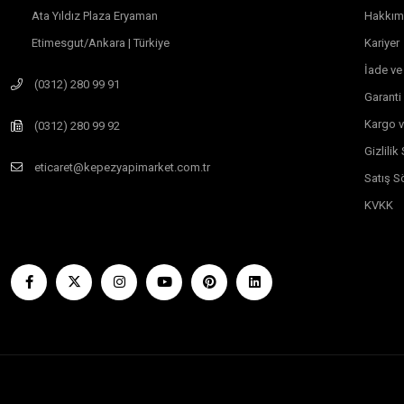
Ata Yıldız Plaza Eryaman
Hakkım
Etimesgut/Ankara | Türkiye
Kariyer
İade ve
(0312) 280 99 91
Garanti
Kargo v
(0312) 280 99 92
Gizlili
eticaret@kepezyapimarket.com.tr
Satış S
KVKK