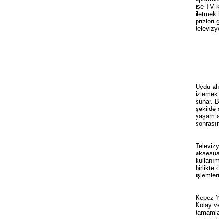
ise TV k
iletmek 
prizleri
televizy
Uydu alı
izlemek 
sunar. B
şekilde 
yaşam al
sonrasın
Televizy
aksesuar
kullanım
birlikte
işlemleri
Kepez Ya
Kolay ve
tamamlan