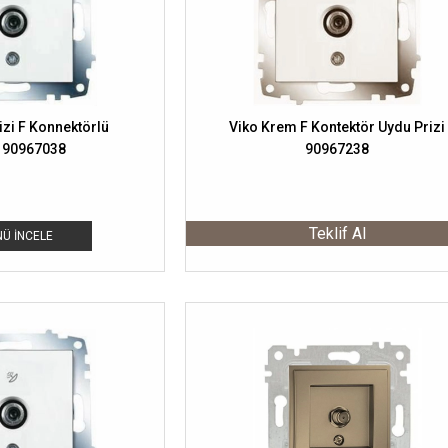
izi F Konnektörlü
Viko Krem F Kontektör Uydu Prizi
 90967038
90967238
Teklif Al
Ü İNCELE