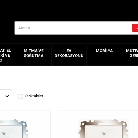
AT, EL
ISITMA VE
EV
MOBILYA
MUTFA
RI VE
SOĞUTMA
DEKORASYONU
GER
O
Stoktakiler