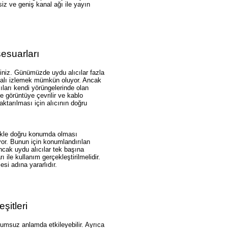
siz ve geniş kanal ağı ile yayın
esuarları
rsiniz. Günümüzde uydu alıcılar fazla
analı izlemek mümkün oluyor. Ancak
cıları kendi yörüngelerinde olan
de görüntüye çevrilir ve kablo
ktarılması için alıcının doğru
likle doğru konumda olması
yor. Bunun için konumlandırılan
cak uydu alıcılar tek başına
 ile kullanım gerçekleştirilmelidir.
esi adına yararlıdır.
eşitleri
lumsuz anlamda etkileyebilir. Ayrıca