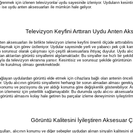
ğrenmek için izlenen televizyonlar uydu sayesinde izleniyor. Uyduların kesinti
 ise uydu anten aksesuarları ile mümkün hale geliyor.
Televizyon Keyfini Arttıran Uydu Anten Aks
en aksesuarları ile birlikte televizyon izleme keyfini önemli ölçüde arttırabili
laşmak için görev üstleniyor. Uydular sayesinde yerli ve yabancı pek çok k
ın sorunsuz olarak çalışması için çeşitli aksesuarlara ihtiyaç duyulur. Uydu alı
an aktarılan görüntü sinyallerini algılamaktadır. Bu sinyaller ise hızlı bir şekil
ıyla da televizyon ekranına yansır. Kesintisiz ve sorunsuz şekilde görüntünün a
 ile kurulmuş olması gerekmektedir.
ğlayan uydulardan görüntü elde etmek için cihazlara bağlı olan antenin önce
r. Uydu alıcının görüntü sinyallerini herhangi bir sorun almadan alması gereki
konumu ve pozisyonu da yer aldığı konuma göre değişkenlik gösterebiliyor. An
on izlemeniz için yeterlilik sağlamayabilir. Bu durumda uydu alıcısı aksesuarları
 görüntü almasını kolay hale getiren bu parçalar izleme deneyiminin iyileştirilm
Görüntü Kalitesini İyileştiren Aksesuar Ç
ulları, alıcının konumu ve diğer sebepler uydudan alınan sinyalin kalitesini o