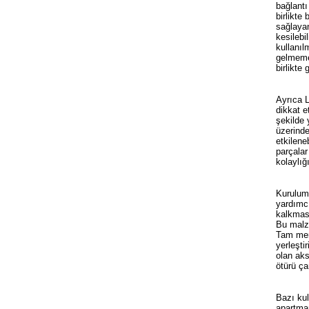
bağlantı
birlikte
sağlayan
kesilebi
kullanıl
gelmeme
birlikte
Ayrıca L
dikkat e
şekilde 
üzerinde
etkilene
parçalar
kolaylığ
Kurulum 
yardımcı
kalkması
Bu malze
Tam merk
yerleşti
olan aks
ötürü ça
Bazı kul
apartman