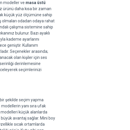
n modeller ve 
masa üstü 
nuz ürünü daha kısa bir zaman 
rak küçük yüz ölçümüne sahip 
miş olmaları odadan odaya rahat 
dalı çalışma sistemine sahip 
anınız bulunur. Bazı ayaklı 
la kademe ayarlarını 
ce geniştir. Kullanım 
zladır. Seçenekler arasında; 
nacak olan kişiler için ses 
erinliği derinlemesine 
celeyerek seçimlerinizi 
 bir şekilde seçim yapma 
 modellerin yanı sıra ufak 
 modelleri küçük alanlarda 
e büyük avantaj sağlar. Mini boy 
ellikle sıcak ortamlarda 