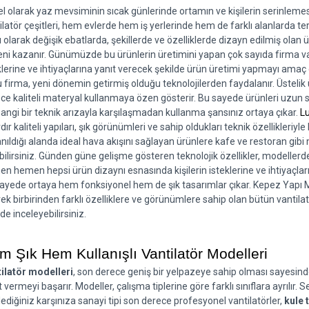
l olarak yaz mevsiminin sıcak günlerinde ortamın ve kişilerin serinlemesi 
ilatör çeşitleri, hem evlerde hem iş yerlerinde hem de farklı alanlarda terc
ı olarak değişik ebatlarda, şekillerde ve özelliklerde dizayn edilmiş olan ürü
ni kazanır. Günümüzde bu ürünlerin üretimini yapan çok sayıda firma vardır
klerine ve ihtiyaçlarına yanıt verecek şekilde ürün üretimi yapmayı amaç 
 firma, yeni dönemin getirmiş olduğu teknolojilerden faydalanır. Üstelik 
ce kaliteli materyal kullanmaya özen gösterir. Bu sayede ürünleri uzun
angi bir teknik arızayla karşılaşmadan kullanma şansınız ortaya çıkar. 
Lu
ardır kaliteli yapıları, şık görünümleri ve sahip oldukları teknik özellikleriyl
anıldığı alanda ideal hava akışını sağlayan ürünlere kafe ve restoran gibi
bilirsiniz. Günden güne gelişme gösteren teknolojik özellikler, modellerde
n hemen hepsi ürün dizaynı esnasında kişilerin isteklerine ve ihtiyaçları
ayede ortaya hem fonksiyonel hem de şık tasarımlar çıkar. Kepez Yapı Ma
ek birbirinden farklı özelliklere ve görünümlere sahip olan bütün vantilatö
lde inceleyebilirsiniz.
m Şık Hem Kullanışlı Vantilatör Modelleri
ilatör modelleri
, son derece geniş bir yelpazeye sahip olması sayesinde
t vermeyi başarır. Modeller, çalışma tiplerine göre farklı sınıflara ayrılır. 
lediğiniz karşınıza sanayi tipi son derece profesyonel vantilatörler, 
kule 