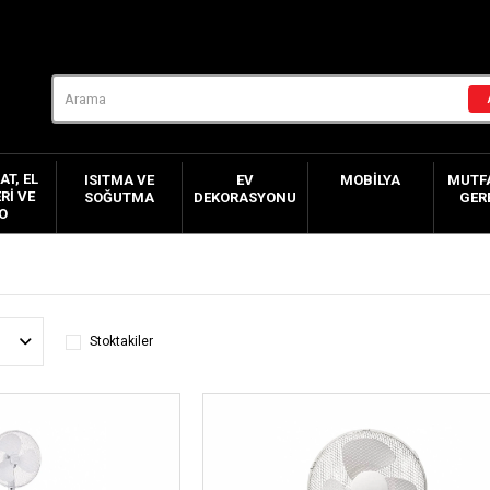
AT, EL
ISITMA VE
EV
MOBILYA
MUTFA
RI VE
SOĞUTMA
DEKORASYONU
GER
O
Stoktakiler