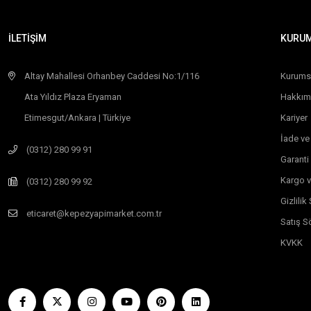
İLETİŞİM
KURU
Altay Mahallesi Orhanbey Caddesi No:1/116
Kurums
Ata Yıldız Plaza Eryaman
Hakkım
Etimesgut/Ankara | Türkiye
Kariyer
İade ve
(0312) 280 99 91
Garanti
Kargo v
(0312) 280 99 92
Gizlili
eticaret@kepezyapimarket.com.tr
Satış S
KVKK