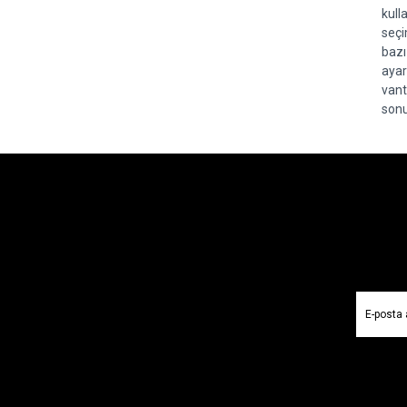
kull
seçi
bazı
ayar
vant
sonu