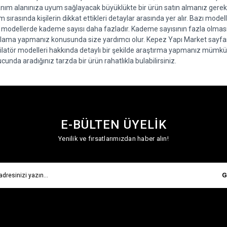
anım alanınıza uyum sağlayacak büyüklükte bir ürün satın almanız gereki
m sırasında kişilerin dikkat ettikleri detaylar arasında yer alır. Bazı mode
 modellerde kademe sayısı daha fazladır. Kademe sayısının fazla olması,
lama yapmanız konusunda size yardımcı olur. Kepez Yapı Market sayfası 
ilatör modelleri hakkında detaylı bir şekilde araştırma yapmanız mümkün
cunda aradığınız tarzda bir ürün rahatlıkla bulabilirsiniz.
E-BÜLTEN ÜYELİK
Yenilik ve fırsatlarımızdan haber alın!
G