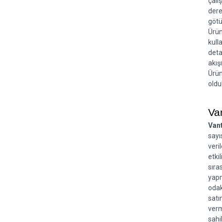
çalı
dere
götü
Ürün
kull
deta
akış
Ürün
oldu
Van
Vant
sayı
veri
etki
sıra
yapm
odak
satı
verm
sahi