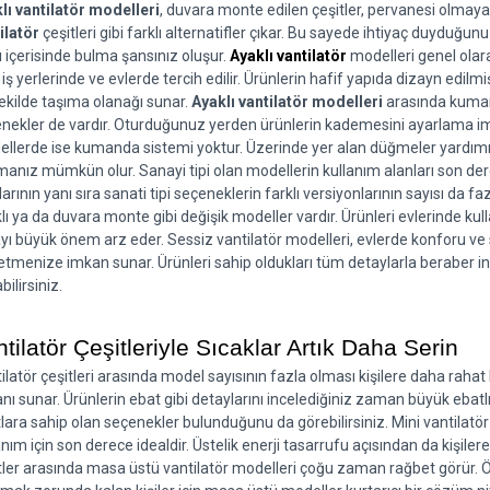
lı vantilatör modelleri
, duvara monte edilen çeşitler, pervanesi olmaya
ilatör
 çeşitleri gibi farklı alternatifler çıkar. Bu sayede ihtiyaç duyduğu
ı içerisinde bulma şansınız oluşur. 
Ayaklı vantilatör
 modelleri genel ola
 iş yerlerinde ve evlerde tercih edilir. Ürünlerin hafif yapıda dizayn edil
şekilde taşıma olanağı sunar. 
Ayaklı vantilatör modelleri
 arasında kuman
nekler de vardır. Oturduğunuz yerden ürünlerin kademesini ayarlama imk
llerde ise kumanda sistemi yoktur. Üzerinde yer alan düğmeler yardımıy
anız mümkün olur. Sanayi tipi olan modellerin kullanım alanları son dere
larının yanı sıra sanati tipi seçeneklerin farklı versiyonlarının sayısı da fa
lı ya da duvara monte gibi değişik modeller vardır. Ürünleri evlerinde kulla
yı büyük önem arz eder. Sessiz vantilatör modelleri, evlerde konforu ve s
etmenize imkan sunar. Ürünleri sahip oldukları tüm detaylarla beraber in
bilirsiniz.
tilatör Çeşitleriyle Sıcaklar Artık Daha Serin
ilatör çeşitleri arasında model sayısının fazla olması kişilere daha rahat
nı sunar. Ürünlerin ebat gibi detaylarını incelediğiniz zaman büyük ebatlı
lara sahip olan seçenekler bulunduğunu da görebilirsiniz. Mini vantilatör
anım için son derece idealdir. Üstelik enerji tasarrufu açısından da kişiler
tler arasında masa üstü vantilatör modelleri çoğu zaman rağbet görür. Öz