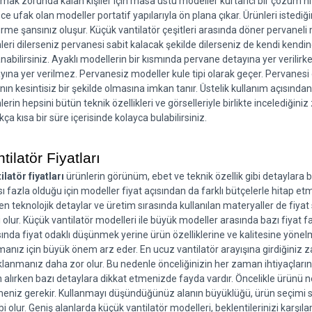
şmak zorunda kalan kişiler için masa üstü modeller kurtarıcı bir çözüm nite
ce ufak olan modeller portatif yapılarıyla ön plana çıkar. Ürünleri istediğin
rme şansınız oluşur. Küçük vantilatör çeşitleri arasında döner pervaneli m
leri dilerseniz pervanesi sabit kalacak şekilde dilerseniz de kendi kendi
anabilirsiniz. Ayaklı modellerin bir kısmında pervane detayına yer verilirk
yına yer verilmez. Pervanesiz modeller kule tipi olarak geçer. Pervanes
ının kesintisiz bir şekilde olmasına imkan tanır. Üstelik kullanım açısından
lerin hepsini bütün teknik özellikleri ve görselleriyle birlikte incelediğin
kça kısa bir süre içerisinde kolayca bulabilirsiniz.
tilatör Fiyatları
ilatör fiyatları
 ürünlerin görünüm, ebet ve teknik özellik gibi detaylara ba
sı fazla olduğu için modeller fiyat açısından da farklı bütçelerle hitap etm
len teknolojik detaylar ve üretim sırasında kullanılan materyaller de fiya
li olur. Küçük vantilatör modelleri ile büyük modeller arasında bazı fiyat fark
sında fiyat odaklı düşünmek yerine ürün özelliklerine ve kalitesine yöne
anız için büyük önem arz eder. En ucuz vantilatör arayışına girdiğiniz za
lanmanız daha zor olur. Bu nedenle önceliğinizin her zaman ihtiyaçlarınız
n alırken bazı detaylara dikkat etmenizde fayda vardır. Öncelikle ürünü n
eniz gerekir. Kullanmayı düşündüğünüz alanın büyüklüğü, ürün seçimi sı
bi olur. Geniş alanlarda küçük vantilatör modelleri, beklentilerinizi karşıl