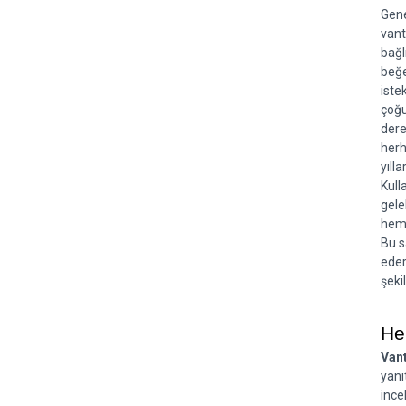
Gene
vant
bağl
beğe
iste
çoğu
dere
herh
yıll
Kull
gele
heme
Bu s
eder
şeki
He
Vant
yanı
ince