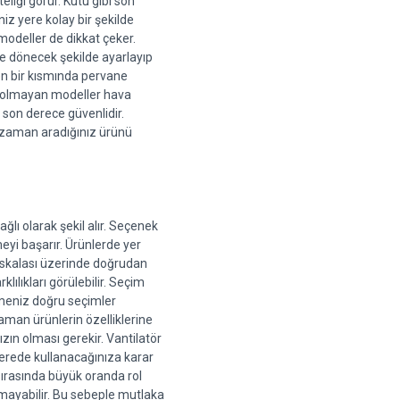
liği görür. Kutu gibi son 
iz yere kolay bir şekilde 
odeller de dikkat çeker. 
ne dönecek şekilde ayarlayıp 
en bir kısmında pervane 
i olmayan modeller hava 
 son derece güvenlidir. 
iz zaman aradığınız ürünü 
ğlı olarak şekil alır. Seçenek 
eyi başarır. Ürünlerde yer 
t skalası üzerinde doğrudan 
lılıkları görülebilir. Seçim 
lmeniz doğru seçimler 
man ürünlerin özelliklerine 
ın olması gerekir. Vantilatör 
erede kullanacağınıza karar 
rasında büyük oranda rol 
amayabilir. Bu sebeple mutlaka 