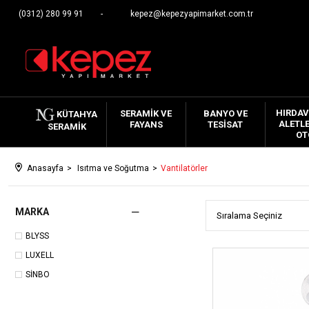
(0312) 280 99 91
kepez@kepezyapimarket.com.tr
HIRDAV
SERAMIK VE
BANYO VE
KÜTAHYA
ALETLE
FAYANS
TESISAT
SERAMIK
OT
Anasayfa
Isıtma ve Soğutma
Vantilatörler
MARKA
BLYSS
LUXELL
SİNBO