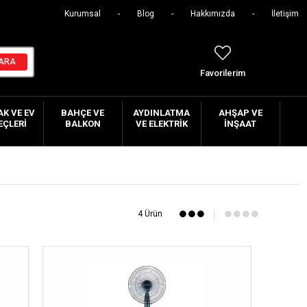
Kurumsal
Blog
Hakkımızda
İletişim
Favorilerim
K VE EV
BAHÇE VE
AYDINLATMA
AHŞAP VE
EÇLERI
BALKON
VE ELEKTRIK
İNŞAAT
4 Ürün