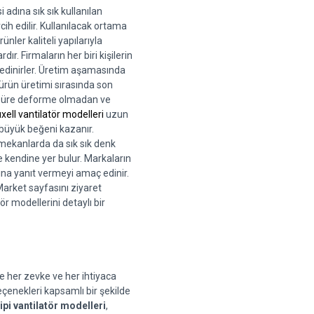
adına sık sık kullanılan 
ih edilir. Kullanılacak ortama 
nler kaliteli yapılarıyla 
. Firmaların her biri kişilerin 
edinirler. Üretim aşamasında 
ürün üretimi sırasında son 
 süre deforme olmadan ve 
xell vantilatör modelleri
 uzun 
e büyük beğeni kazanır. 
 mekanlarda da sık sık denk 
 kendine yer bulur. Markaların 
na yanıt vermeyi amaç edinir. 
rket sayfasını ziyaret 
r modellerini detaylı bir 
 her zevke ve her ihtiyaca 
Seçenekleri kapsamlı bir şekilde 
tipi vantilatör modelleri
, 