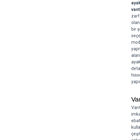
ayak
vant
zarf
olan
bir 
seçe
mode
yapm
alan
ayak
deta
hiss
yapa
Van
Vant
imka
ebat
kull
çeşi