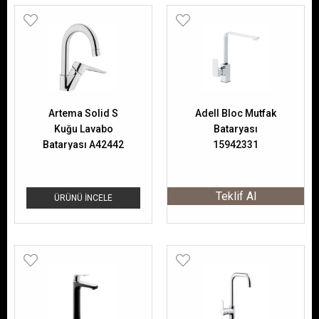
Artema Solid S
Adell Bloc Mutfak
Kuğu Lavabo
Bataryası
Bataryası A42442
15942331
Teklif Al
ÜRÜNÜ İNCELE