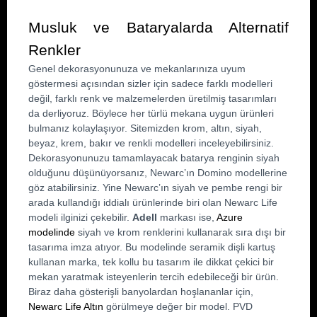
Musluk ve Bataryalarda Alternatif 
Renkler
Genel dekorasyonunuza ve mekanlarınıza uyum 
göstermesi açısından sizler için sadece farklı modelleri 
değil, farklı renk ve malzemelerden üretilmiş tasarımları 
da derliyoruz. Böylece her türlü mekana uygun ürünleri 
bulmanız kolaylaşıyor. Sitemizden krom, altın, siyah, 
beyaz, krem, bakır ve renkli modelleri inceleyebilirsiniz. 
Dekorasyonunuzu tamamlayacak batarya renginin siyah 
olduğunu düşünüyorsanız, Newarc’ın Domino modellerine 
göz atabilirsiniz. Yine Newarc’ın siyah ve pembe rengi bir 
arada kullandığı iddialı ürünlerinde biri olan Newarc Life 
modeli ilginizi çekebilir. 
Adell 
markası ise, 
Azure 
modelinde
 siyah ve krom renklerini kullanarak sıra dışı bir 
tasarıma imza atıyor. Bu modelinde seramik dişli kartuş 
kullanan marka, tek kollu bu tasarım ile dikkat çekici bir 
mekan yaratmak isteyenlerin tercih edebileceği bir ürün. 
Biraz daha gösterişli banyolardan hoşlananlar için, 
Newarc Life Altın
 görülmeye değer bir model. PVD 