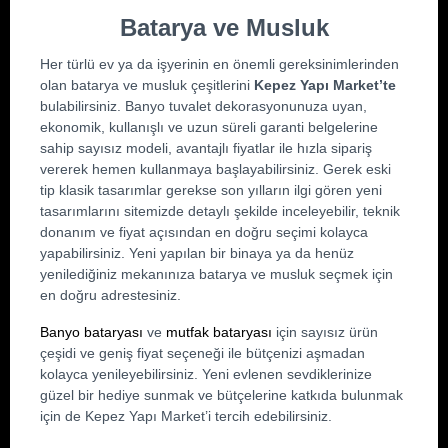
Batarya ve Musluk
Her türlü ev ya da işyerinin en önemli gereksinimlerinden 
olan batarya ve musluk çeşitlerini 
Kepez Yapı Market’te
bulabilirsiniz. Banyo tuvalet dekorasyonunuza uyan, 
ekonomik, kullanışlı ve uzun süreli garanti belgelerine 
sahip sayısız modeli, avantajlı fiyatlar ile hızla sipariş 
vererek hemen kullanmaya başlayabilirsiniz. Gerek eski 
tip klasik tasarımlar gerekse son yılların ilgi gören yeni 
tasarımlarını sitemizde detaylı şekilde inceleyebilir, teknik 
donanım ve fiyat açısından en doğru seçimi kolayca 
yapabilirsiniz. Yeni yapılan bir binaya ya da henüz 
yenilediğiniz mekanınıza batarya ve musluk seçmek için 
en doğru adrestesiniz. 
Banyo bataryası
 ve 
mutfak bataryası
 için sayısız ürün 
çeşidi ve geniş fiyat seçeneği ile bütçenizi aşmadan 
kolayca yenileyebilirsiniz. Yeni evlenen sevdiklerinize 
güzel bir hediye sunmak ve bütçelerine katkıda bulunmak 
için de Kepez Yapı Market’i tercih edebilirsiniz.