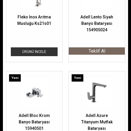
Fleko İnox Arıtma
Adell Lento Siyah
Musluğu Ks21s01
Banyo Bataryası
154905024
Teklif Al
ÜRÜNÜ İNCELE
Yeni
Yeni
Ürün
Ürün
Adell Bloc Krom
Adell Azure
Banyo Bataryası
Titanyum Mutfak
15940501
Bataryası