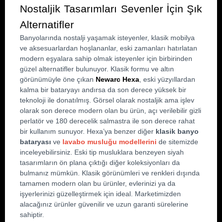
Nostaljik Tasarımları Sevenler İçin Şık 
Alternatifler
Banyolarında nostalji yaşamak isteyenler, klasik mobilya 
ve aksesuarlardan hoşlananlar, eski zamanları hatırlatan 
modern eşyalara sahip olmak isteyenler için birbirinden 
güzel alternatifler bulunuyor. Klasik formu ve altın 
görünümüyle öne çıkan 
Newarc Hexa
, eski yüzyıllardan 
kalma bir bataryayı andırsa da son derece yüksek bir 
teknoloji ile donatılmış. Görsel olarak nostaljik ama işlev 
olarak son derece modern olan bu ürün, açı verilebilir gizli 
perlatör ve 180 derecelik salmastra ile son derece rahat 
bir kullanım sunuyor. Hexa’ya benzer diğer 
klasik banyo 
bataryası
 ve 
lavabo musluğu modellerini
 de sitemizde 
inceleyebilirsiniz. Eski tip musluklara benzeyen siyah 
tasarımların ön plana çıktığı diğer koleksiyonları da 
bulmanız mümkün. Klasik görünümleri ve renkleri dışında 
tamamen modern olan bu ürünler, evlerinizi ya da 
işyerlerinizi güzelleştirmek için ideal. Marketimizden 
alacağınız ürünler güvenilir ve uzun garanti sürelerine 
sahiptir. 