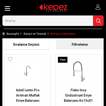
Anasayfa
Banyo ve Tesisat
Armatür Bataryaları
Sıralama
Filtreleme
Yeni
Ürün
Adell Lento Pro
Fleko İnox
Arıtmalı Mutfak
Endüstriyel Eviye
Eviye Bataryası
Bataryası Ks13s01
15492351