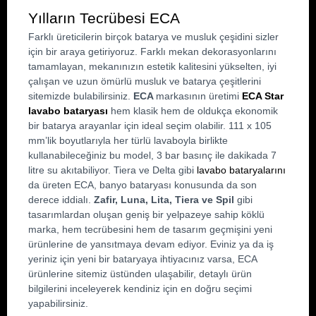
Yılların Tecrübesi ECA
Farklı üreticilerin birçok batarya ve musluk çeşidini sizler 
için bir araya getiriyoruz. Farklı mekan dekorasyonlarını 
tamamlayan, mekanınızın estetik kalitesini yükselten, iyi 
çalışan ve uzun ömürlü musluk ve batarya çeşitlerini 
sitemizde bulabilirsiniz. 
ECA 
markasının üretimi 
ECA Star 
lavabo bataryası
 hem klasik hem de oldukça ekonomik 
bir batarya arayanlar için ideal seçim olabilir. 111 x 105 
mm’lik boyutlarıyla her türlü lavaboyla birlikte 
kullanabileceğiniz bu model, 3 bar basınç ile dakikada 7 
litre su akıtabiliyor. Tiera ve Delta gibi 
lavabo bataryalarını
da üreten ECA, banyo bataryası konusunda da son 
derece iddialı. 
Zafir, Luna, Lita, Tiera ve Spil 
gibi 
tasarımlardan oluşan geniş bir yelpazeye sahip köklü 
marka, hem tecrübesini hem de tasarım geçmişini yeni 
ürünlerine de yansıtmaya devam ediyor. Eviniz ya da iş 
yeriniz için yeni bir bataryaya ihtiyacınız varsa, ECA 
ürünlerine sitemiz üstünden ulaşabilir, detaylı ürün 
bilgilerini inceleyerek kendiniz için en doğru seçimi 
yapabilirsiniz.