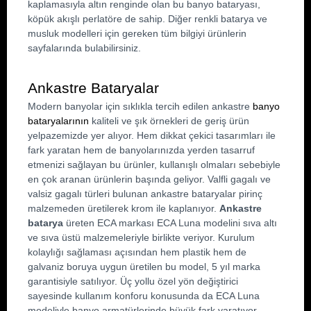
kaplamasıyla altın renginde olan bu banyo bataryası, 
köpük akışlı perlatöre de sahip. Diğer renkli batarya ve 
musluk modelleri için gereken tüm bilgiyi ürünlerin 
sayfalarında bulabilirsiniz.
Ankastre Bataryalar
Modern banyolar için sıklıkla tercih edilen ankastre 
banyo 
bataryalarının
 kaliteli ve şık örnekleri de geriş ürün 
yelpazemizde yer alıyor. Hem dikkat çekici tasarımları ile 
fark yaratan hem de banyolarınızda yerden tasarruf 
etmenizi sağlayan bu ürünler, kullanışlı olmaları sebebiyle 
en çok aranan ürünlerin başında geliyor. Valfli gagalı ve 
valsiz gagalı türleri bulunan ankastre bataryalar pirinç 
malzemeden üretilerek krom ile kaplanıyor. 
Ankastre 
batarya
 üreten ECA markası ECA Luna modelini sıva altı 
ve sıva üstü malzemeleriyle birlikte veriyor. Kurulum 
kolaylığı sağlaması açısından hem plastik hem de 
galvaniz boruya uygun üretilen bu model, 5 yıl marka 
garantisiyle satılıyor. Üç yollu özel yön değiştirici 
sayesinde kullanım konforu konusunda da ECA Luna 
modeliyle banyo armatürlerinde büyük fark yaratıyor.