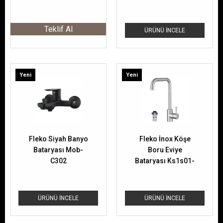
C702
Teklif Al
ÜRÜNÜ İNCELE
Yeni
Yeni
Ürün
Ürün
Fleko Siyah Banyo
Fleko İnox Köşe
Bataryası Mob-
Boru Eviye
C302
Bataryası Ks1s01-
1
ÜRÜNÜ İNCELE
ÜRÜNÜ İNCELE