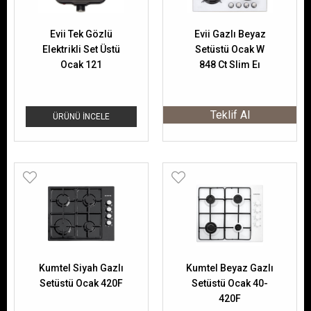
Evii Tek Gözlü
Evii Gazlı Beyaz
Elektrikli Set Üstü
Setüstü Ocak W
Ocak 121
848 Ct Slim Eı
Teklif Al
ÜRÜNÜ İNCELE
Kumtel Siyah Gazlı
Kumtel Beyaz Gazlı
Setüstü Ocak 420F
Setüstü Ocak 40-
420F