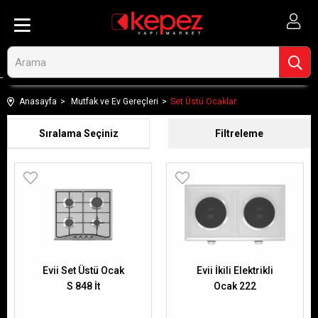
Anasayfa
Mutfak ve Ev Gereçleri
Set Üstü Ocaklar
Sıralama
Filtreleme
Evii Set Üstü Ocak
Evii İkili Elektrikli
S 848 İt
Ocak 222