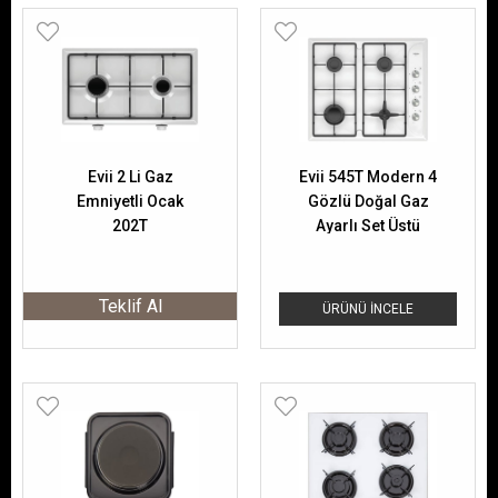
Evii 2 Li Gaz
Evii 545T Modern 4
Emniyetli Ocak
Gözlü Doğal Gaz
202T
Ayarlı Set Üstü
Ocak
Teklif Al
ÜRÜNÜ İNCELE