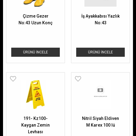
Çizme Gezer
İş Ayakkabısı Yazlık
No:43 Uzun Konç
No:43
ÜRÜNÜ İNCELE
ÜRÜNÜ İNCELE
191- Kz100-
Nitril Siyah Eldiven
Kaygan Zemin
M Karex 100 lü
Levhası