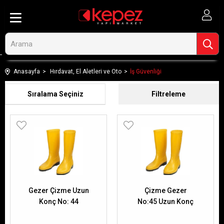
Anasayfa
Hırdavat, El Aletleri ve Oto
İş Güvenliği
Sıralama
Filtreleme
Gezer Çizme Uzun
Çizme Gezer
Konç No: 44
No:45 Uzun Konç