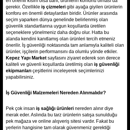
en önemli kısım olsa dahi, ürünlerin konforlu olması da 
gerekir. Özellikle 
iş çizmeleri 
gibi ayağa giyilen ürünlerin 
konforu en önemli detaylardan biridir. Ürünler arasında 
seçim yaparken dünya genelinde belirlenmiş olan 
güvenlik standartlarına uygun koşullarda üretilen 
seçeneklere yönelmeniz daha doğru olur. Hatta bu 
alanda kendini kanıtlamış olan ürünleri tercih etmeniz 
önerilir. İş güvenliği noktasında tam anlamıyla kaliteli olan 
ürünler, işçilerin performansını da olumlu yönde etkiler. 
Kepez Yapı Market 
sayfasını ziyaret ederek son derece 
kaliteli ve güvenli koşullarda üretilmiş olan 
iş güvenliği 
ekipmanları
çeşitlerini inceleyerek seçimlerinizi 
yapabilirsiniz.
İş Güvenliği Malzemeleri Nereden Alınmalıdır?
Pek çok insan 
iş sağlığı ürünleri 
nereden alınır diye 
merak eder. Aslında bu tarz ürünlerin satışa sunulduğu 
pek mağaza ve online alışveriş sitesi vardır. Fakat bu 
yerlerin hangisine tam olarak güvenmeniz gerektiği 