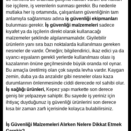
ise işçilere, iş verenlerin sunması gerekir. Bu nedenle 
mutlaka her iş ortamında, çalışanların güvenliğinin tam 
anlamıyla sağlanması adına 
iş güvenliği ekipmanları 
bulunması gerekir. 
İş güvenliği malzemeleri
sadece 
kıyafet ya da işçilerin direkt olarak kullanacağı 
malzemeler şeklinde algılanmamalıdır. Giyilebilir 
ürünlerin yanı sıra bazı noktalarda kullanılması gereken 
nesneler de vardır. Örneğin; bilgilendirici, ikaz edici ya da 
uyarıcı eşyaların gerekli yerlerde kullanılması olası iş 
kazalarının önüne geçilmesinde büyük oranda rol oynar. 
Bu amaçla üretilmiş olan çok sayıda levha vardır. Kaygan 
zemin, duba ya da arızalıdır gibi nesneler olası kaza 
durumlarının önlenmesinde ciddi derecede rol sahibi olur. 
İş sağlığı ürünleri, 
Kepez yapı markette
son derece 
geniş bir yelpazeye sahiptir. Bu sayede iş yeriniz için 
ihtiyaç duyduğunuz iş güvenliği ürünlerini son derece 
kısa bir zaman zarfı içerisinde kolayca bulabilirsiniz.
İş Güvenliği Malzemeleri Alırken Nelere Dikkat Etmek 
Gerekir?