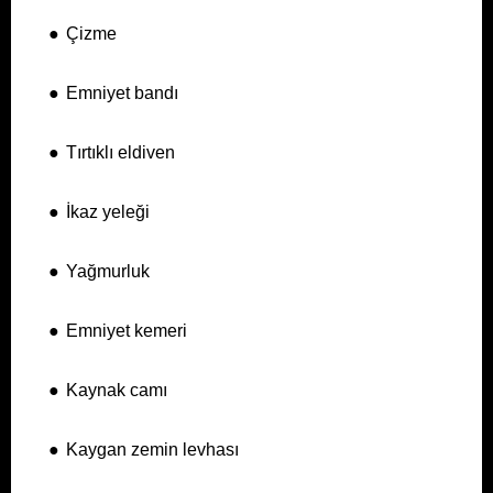
●
Çizme
●
Emniyet bandı
●
Tırtıklı eldiven
●
İkaz yeleği
●
Yağmurluk
●
Emniyet kemeri
●
Kaynak camı
●
Kaygan zemin levhası