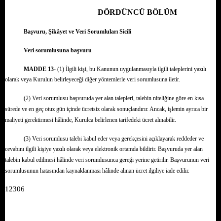
DÖRDÜNCÜ BÖLÜM
Başvuru, Şikâyet ve Veri Sorumluları Sicili
Veri sorumlusuna başvuru
MADDE 13-
(1) İlgili kişi, bu Kanunun uygulanmasıyla ilgili taleplerini yazılı
olarak veya Kurulun belirleyeceği diğer yöntemlerle veri sorumlusuna iletir.
(2) Veri sorumlusu başvuruda yer alan talepleri, talebin niteliğine göre en kısa
sürede ve en geç otuz gün içinde ücretsiz olarak sonuçlandırır. Ancak, işlemin ayrıca bir
maliyeti gerektirmesi hâlinde, Kurulca belirlenen tarifedeki ücret alınabilir.
(3) Veri sorumlusu talebi kabul eder veya gerekçesini açıklayarak reddeder ve
cevabını ilgili kişiye yazılı olarak veya elektronik ortamda bildirir. Başvuruda yer alan
talebin kabul edilmesi hâlinde veri sorumlusunca gereği yerine getirilir. Başvurunun veri
sorumlusunun hatasından kaynaklanması hâlinde alınan ücret ilgiliye iade edilir.
12306