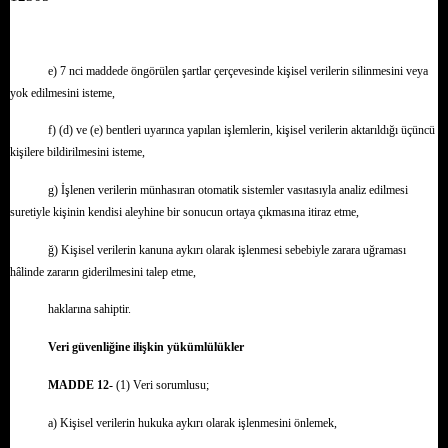
e) 7 nci maddede öngörülen şartlar çerçevesinde kişisel verilerin silinmesini veya
yok edilmesini isteme,
f) (d) ve (e) bentleri uyarınca yapılan işlemlerin, kişisel verilerin aktarıldığı üçüncü
kişilere bildirilmesini isteme,
g) İşlenen verilerin münhasıran otomatik sistemler vasıtasıyla analiz edilmesi
suretiyle kişinin kendisi aleyhine bir sonucun ortaya çıkmasına itiraz etme,
ğ) Kişisel verilerin kanuna aykırı olarak işlenmesi sebebiyle zarara uğraması
hâlinde zararın giderilmesini talep etme,
haklarına sahiptir.
Veri güvenliğine ilişkin yükümlülükler
MADDE 12-
(1) Veri sorumlusu;
a) Kişisel verilerin hukuka aykırı olarak işlenmesini önlemek,