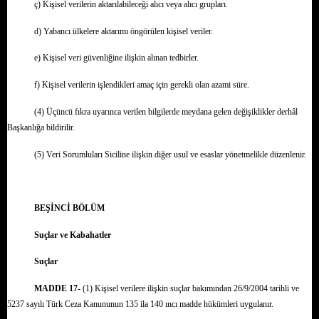
ç) Kişisel verilerin aktarılabileceği alıcı veya alıcı grupları.
d) Yabancı ülkelere aktarımı öngörülen kişisel veriler.
e) Kişisel veri güvenliğine ilişkin alınan tedbirler.
f) Kişisel verilerin işlendikleri amaç için gerekli olan azami süre.
(4) Üçüncü fıkra uyarınca verilen bilgilerde meydana gelen değişiklikler derhâl
Başkanlığa bildirilir.
(5) Veri Sorumluları Siciline ilişkin diğer usul ve esaslar yönetmelikle düzenlenir.
BEŞİNCİ BÖLÜM
Suçlar ve Kabahatler
Suçlar
MADDE 17-
(1) Kişisel verilere ilişkin suçlar bakımından 26/9/2004 tarihli ve
5237 sayılı Türk Ceza Kanununun 135 ila 140 ıncı madde hükümleri uygulanır.