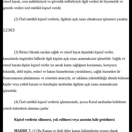
cinsel hayatı, ceza mahkûmiyeti ve güvenlik tedbirleriyle ilgili verileri ile biyometrik ve
genetik verileri özel nitelikli kişisel veridir.
(2) Özel nitelikli kişisel verilerin, ilgilinin açık rızası olmaksızın işlenmesi yasaktır.
12303
(3) Birinci fıkrada sayılan sağlık ve cinsel hayat dışındaki kişisel veriler,
kanunlarda öngörülen hâllerde ilgili kişinin açık rızası aranmaksızın işlenebilir. Sağlık ve
cinsel hayata ilişkin kişisel veriler ise ancak kamu sağlığının korunması, koruyucu
hekimlik, tıbbî teşhis, tedavi ve bakım hizmetlerinin yürütülmesi, sağlık hizmetleri ile
finansmanının planlanması ve yönetimi amacıyla, sır saklama yükümlülüğü altında bulunan
kişiler veya yetkili kurum ve kuruluşlar tarafından ilgilinin açık rızası aranmaksızın
işlenebilir.
(4) Özel nitelikli kişisel verilerin işlenmesinde, ayrıca Kurul tarafından belirlenen
yeterli önlemlerin alınması şarttır.
Kişisel verilerin silinmesi, yok edilmesi veya anonim hâle getirilmesi
MADDE 7-
(1) Bu Kanun ve ilgili diğer kanun hükümlerine uygun olarak