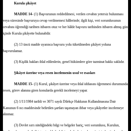
Kurula şikâyet
MADDE 14-
(1) Başvurunun reddedilmesi, verilen cevabın yetersiz bulunması
veya süresinde başvuruya cevap verilmemesi hâllerinde; ilgili kişi, veri sorumlusunun
cevabını öğrendiği tarihten itibaren otuz ve her hâlde başvuru tarihinden itibaren altmış gün
içinde Kurula şikâyette bulunabilir.
(2) 13 üncü madde uyarınca başvuru yolu tüketilmeden şikâyet yoluna
başvurulamaz.
(3) Kişilik hakları ihlal edilenlerin, genel hükümlere göre tazminat hakkı saklıdır.
Şikâyet üzerine veya resen incelemenin usul ve esasları
MADDE 15-
(1) Kurul, şikâyet üzerine veya ihlal iddiasını öğrenmesi durumunda
resen, görev alanına giren konularda gerekli incelemeyi yapar.
(2) 1/11/1984 tarihli ve 3071 sayılı Dilekçe Hakkının Kullanılmasına Dair
Kanunun 6 ncı maddesinde belirtilen şartları taşımayan ihbar veya şikâyetler incelemeye
alınmaz.
(3) Devlet sırrı niteliğindeki bilgi ve belgeler hariç; veri sorumlusu, Kurulun,