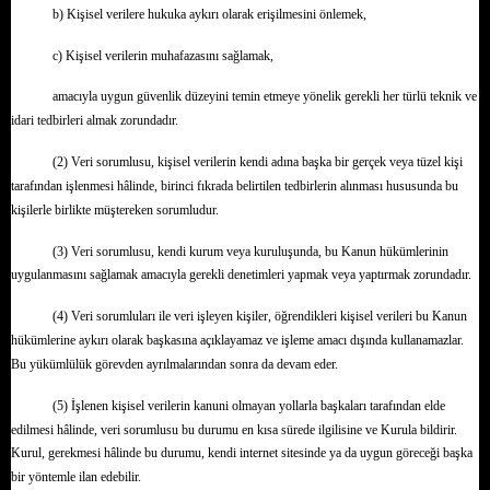
b) Kişisel verilere hukuka aykırı olarak erişilmesini önlemek,
c) Kişisel verilerin muhafazasını sağlamak,
amacıyla uygun güvenlik düzeyini temin etmeye yönelik gerekli her türlü teknik ve
idari tedbirleri almak zorundadır.
(2) Veri sorumlusu, kişisel verilerin kendi adına başka bir gerçek veya tüzel kişi
tarafından işlenmesi hâlinde, birinci fıkrada belirtilen tedbirlerin alınması hususunda bu
kişilerle birlikte müştereken sorumludur.
(3) Veri sorumlusu, kendi kurum veya kuruluşunda, bu Kanun hükümlerinin
uygulanmasını sağlamak amacıyla gerekli denetimleri yapmak veya yaptırmak zorundadır.
(4) Veri sorumluları ile veri işleyen kişiler, öğrendikleri kişisel verileri bu Kanun
hükümlerine aykırı olarak başkasına açıklayamaz ve işleme amacı dışında kullanamazlar.
Bu yükümlülük görevden ayrılmalarından sonra da devam eder.
(5) İşlenen kişisel verilerin kanuni olmayan yollarla başkaları tarafından elde
edilmesi hâlinde, veri sorumlusu bu durumu en kısa sürede ilgilisine ve Kurula bildirir.
Kurul, gerekmesi hâlinde bu durumu, kendi internet sitesinde ya da uygun göreceği başka
bir yöntemle ilan edebilir.