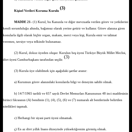
(3)
Kişisel Verileri Koruma Kurulu
MADDE 21-
(1) Kurul, bu Kanunla ve diğer mevzuatla verilen görev ve yetkilerini
kendi sorumluluğu altında, bağımsız olarak yerine getirir ve kullanır. Görev alanına giren
konularla ilgili olarak hiçbir organ, makam, merci veya kişi, Kurula emir ve talimat
veremez, tavsiye veya telkinde bulunamaz.
(2) Kurul, dokuz üyeden oluşur. Kurulun beş üyesi Türkiye Büyük Millet Meclisi,
(3)
dört üyesi Cumhurbaşkanı tarafından seçilir.
(3) Kurula üye olabilmek için aşağıdaki şartlar aranır:
a) Kurumun görev alanındaki konularda bilgi ve deneyim sahibi olmak.
b) 14/7/1965 tarihli ve 657 sayılı Devlet Memurları Kanununun 48 inci maddesinin
birinci fıkrasının (A) bendinin (1), (4), (5), (6) ve (7) numaralı alt bentlerinde belirtilen
nitelikleri taşımak.
c) Herhangi bir siyasi parti üyesi olmamak.
ç) En az dört yıllık lisans düzeyinde yükseköğrenim görmüş olmak.