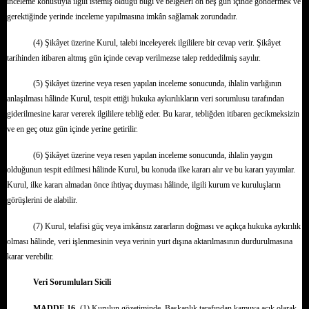
inceleme konusuyla ilgili istemiş olduğu bilgi ve belgeleri on beş gün içinde göndermek ve
gerektiğinde yerinde inceleme yapılmasına imkân sağlamak zorundadır.
(4) Şikâyet üzerine Kurul, talebi inceleyerek ilgililere bir cevap verir. Şikâyet
tarihinden itibaren altmış gün içinde cevap verilmezse talep reddedilmiş sayılır.
(5) Şikâyet üzerine veya resen yapılan inceleme sonucunda, ihlalin varlığının
anlaşılması hâlinde Kurul, tespit ettiği hukuka aykırılıkların veri sorumlusu tarafından
giderilmesine karar vererek ilgililere tebliğ eder. Bu karar, tebliğden itibaren gecikmeksizin
ve en geç otuz gün içinde yerine getirilir.
(6) Şikâyet üzerine veya resen yapılan inceleme sonucunda, ihlalin yaygın
olduğunun tespit edilmesi hâlinde Kurul, bu konuda ilke kararı alır ve bu kararı yayımlar.
Kurul, ilke kararı almadan önce ihtiyaç duyması hâlinde, ilgili kurum ve kuruluşların
görüşlerini de alabilir.
(7) Kurul, telafisi güç veya imkânsız zararların doğması ve açıkça hukuka aykırılık
olması hâlinde, veri işlenmesinin veya verinin yurt dışına aktarılmasının durdurulmasına
karar verebilir.
Veri Sorumluları Sicili
MADDE 16-
(1) Kurulun gözetiminde, Başkanlık tarafından kamuya açık olarak