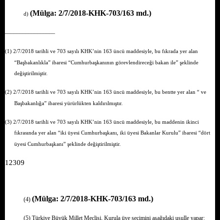
(Mülga: 2/7/2018-KHK-703/163 md.)
d)
–––––––––––––––––
(1) 2/7/2018 tarihli ve 703 sayılı KHK’nin 163 üncü maddesiyle, bu fıkrada yer alan
“Başbakanlıkla” ibaresi “Cumhurbaşkanının görevlendireceği bakan ile” şeklinde
değiştirilmiştir.
(2) 2/7/2018 tarihli ve 703 sayılı KHK’nin 163 üncü maddesiyle, bu bentte yer alan “ ve
Başbakanlığa” ibaresi yürürlükten kaldırılmıştır.
(3) 2/7/2018 tarihli ve 703 sayılı KHK’nin 163 üncü maddesiyle, bu maddenin ikinci
fıkrasında yer alan “iki üyesi Cumhurbaşkanı, iki üyesi Bakanlar Kurulu” ibaresi “dört
üyesi Cumhurbaşkanı” şeklinde değiştirilmiştir.
12309
(Mülga: 2/7/2018-KHK-703/163 md.)
(4)
(5) Türkiye Büyük Millet Meclisi, Kurula üye seçimini aşağıdaki usulle yapar: