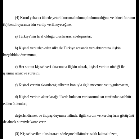
(4) Kurul yabancı ülkede yeterli koruma bulunup bulunmadığına ve ikinci fıkranın
(b) bendi uyarınca izin verilip verilmeyeceğine;
a) Türkiye’nin taraf olduğu uluslararası sözleşmeleri,
b) Kişisel veri talep eden ülke ile Türkiye arasında veri aktarımına ilişkin
karşılıklılık durumunu,
c) Her somut kişisel veri aktarımına ilişkin olarak, kişisel verinin niteliği ile
işlenme amaç ve süresini,
ç) Kişisel verinin aktarılacağı ülkenin konuyla ilgili mevzuatı ve uygulamasını,
d) Kişisel verinin aktarılacağı ülkede bulunan veri sorumlusu tarafından taahhüt
edilen önlemleri,
değerlendirmek ve ihtiyaç duyması hâlinde, ilgili kurum ve kuruluşların görüşünü
de almak suretiyle karar verir.
(5) Kişisel veriler, uluslararası sözleşme hükümleri saklı kalmak üzere,