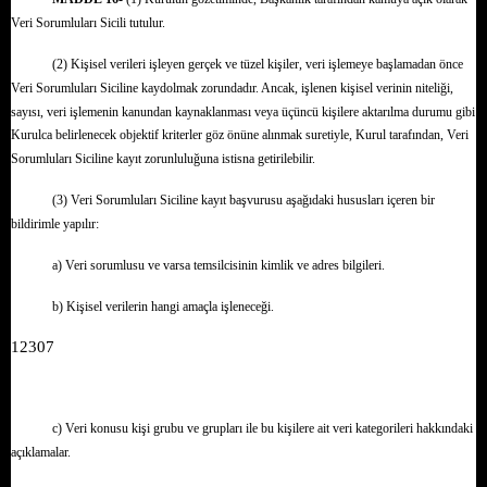
Veri Sorumluları Sicili tutulur.
(2) Kişisel verileri işleyen gerçek ve tüzel kişiler, veri işlemeye başlamadan önce
Veri Sorumluları Siciline kaydolmak zorundadır. Ancak, işlenen kişisel verinin niteliği,
sayısı, veri işlemenin kanundan kaynaklanması veya üçüncü kişilere aktarılma durumu gibi
Kurulca belirlenecek objektif kriterler göz önüne alınmak suretiyle, Kurul tarafından, Veri
Sorumluları Siciline kayıt zorunluluğuna istisna getirilebilir.
(3) Veri Sorumluları Siciline kayıt başvurusu aşağıdaki hususları içeren bir
bildirimle yapılır:
a) Veri sorumlusu ve varsa temsilcisinin kimlik ve adres bilgileri.
b) Kişisel verilerin hangi amaçla işleneceği.
12307
c) Veri konusu kişi grubu ve grupları ile bu kişilere ait veri kategorileri hakkındaki
açıklamalar.