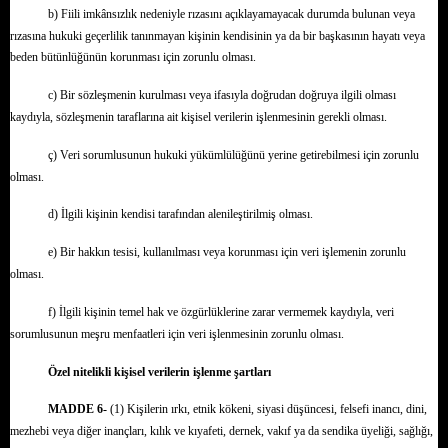
b) Fiili imkânsızlık nedeniyle rızasını açıklayamayacak durumda bulunan veya
rızasına hukuki geçerlilik tanınmayan kişinin kendisinin ya da bir başkasının hayatı veya
beden bütünlüğünün korunması için zorunlu olması.
c) Bir sözleşmenin kurulması veya ifasıyla doğrudan doğruya ilgili olması
kaydıyla, sözleşmenin taraflarına ait kişisel verilerin işlenmesinin gerekli olması.
ç) Veri sorumlusunun hukuki yükümlülüğünü yerine getirebilmesi için zorunlu
olması.
d) İlgili kişinin kendisi tarafından alenileştirilmiş olması.
e) Bir hakkın tesisi, kullanılması veya korunması için veri işlemenin zorunlu
olması.
f) İlgili kişinin temel hak ve özgürlüklerine zarar vermemek kaydıyla, veri
sorumlusunun meşru menfaatleri için veri işlenmesinin zorunlu olması.
Özel nitelikli kişisel verilerin işlenme şartları
MADDE 6-
(1) Kişilerin ırkı, etnik kökeni, siyasi düşüncesi, felsefi inancı, dini,
mezhebi veya diğer inançları, kılık ve kıyafeti, dernek, vakıf ya da sendika üyeliği, sağlığı,