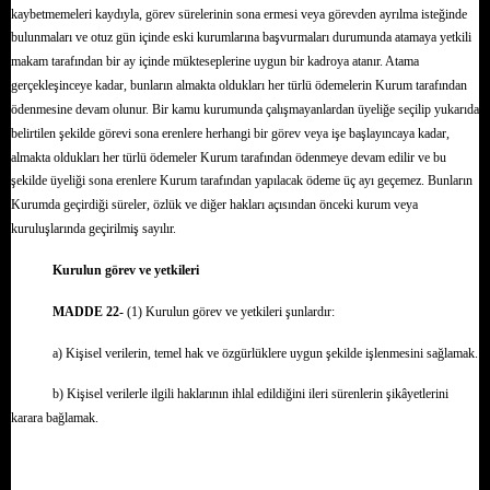
kaybetmemeleri kaydıyla, görev sürelerinin sona ermesi veya görevden ayrılma isteğinde
bulunmaları ve otuz gün içinde eski kurumlarına başvurmaları durumunda atamaya yetkili
makam tarafından bir ay içinde mükteseplerine uygun bir kadroya atanır. Atama
gerçekleşinceye kadar, bunların almakta oldukları her türlü ödemelerin Kurum tarafından
ödenmesine devam olunur. Bir kamu kurumunda çalışmayanlardan üyeliğe seçilip yukarıda
belirtilen şekilde görevi sona erenlere herhangi bir görev veya işe başlayıncaya kadar,
almakta oldukları her türlü ödemeler Kurum tarafından ödenmeye devam edilir ve bu
şekilde üyeliği sona erenlere Kurum tarafından yapılacak ödeme üç ayı geçemez. Bunların
Kurumda geçirdiği süreler, özlük ve diğer hakları açısından önceki kurum veya
kuruluşlarında geçirilmiş sayılır.
Kurulun görev ve yetkileri
MADDE 22-
(1) Kurulun görev ve yetkileri şunlardır:
a) Kişisel verilerin, temel hak ve özgürlüklere uygun şekilde işlenmesini sağlamak.
b) Kişisel verilerle ilgili haklarının ihlal edildiğini ileri sürenlerin şikâyetlerini
karara bağlamak.