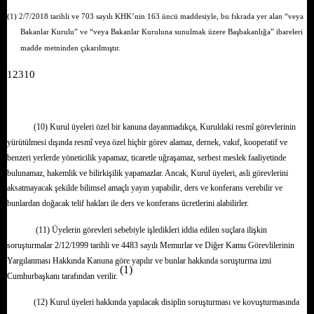
(1) 2/7/2018 tarihli ve 703 sayılı KHK’nin 163 üncü maddesiyle, bu fıkrada yer alan “veya
Bakanlar Kurulu” ve “veya Bakanlar Kuruluna sunulmak üzere Başbakanlığa” ibareleri
madde metninden çıkarılmıştır.
12310
(10) Kurul üyeleri özel bir kanuna dayanmadıkça, Kuruldaki resmî görevlerinin
yürütülmesi dışında resmî veya özel hiçbir görev alamaz, dernek, vakıf, kooperatif ve
benzeri yerlerde yöneticilik yapamaz, ticaretle uğraşamaz, serbest meslek faaliyetinde
bulunamaz, hakemlik ve bilirkişilik yapamazlar. Ancak, Kurul üyeleri, asli görevlerini
aksatmayacak şekilde bilimsel amaçlı yayın yapabilir, ders ve konferans verebilir ve
bunlardan doğacak telif hakları ile ders ve konferans ücretlerini alabilirler.
(11) Üyelerin görevleri sebebiyle işledikleri iddia edilen suçlara ilişkin
soruşturmalar 2/12/1999 tarihli ve 4483 sayılı Memurlar ve Diğer Kamu Görevlilerinin
Yargılanması Hakkında Kanuna göre yapılır ve bunlar hakkında soruşturma izni
(1)
Cumhurbaşkanı tarafından verilir.
(12) Kurul üyeleri hakkında yapılacak disiplin soruşturması ve kovuşturmasında