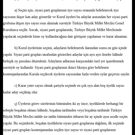
a) Seçim için, siyasi parti gruplarının üye sayısı oranında belirlenecek üye
sayısının ikişer katı aday gösterilir ve Kurul üyeleri bu adaylar arasından her siyasi parti
grubuna düşen üye sayısı esas alınmak suretiyle Türkiye Büyük Millet Meclisi Genel
Kurulunca seçilir. Ancak, siyasi parti gruplarında, Türkiye Büyük Millet Meclisinde
yapılacak seçimlerde kime oy kullanılacağına dair görüşme yapılamaz ve karar alınamaz.
b) Kurul üyelerinin seçimi, adayların belirlenerek ilanından sonra on gün içinde
yapılır. Siyasi parti grupları tarafından gösterilen adaylar için ayrı ayrı listeler hâlinde
birleşik oy pusulası düzenlenir. Adayların adlarının karşısındaki özel yer işaretlenmek
suretiyle oy kullanılır. Siyasi parti gruplarının ikinci fıkraya göre belirlenen
kontenjanlarından Kurula seçilecek üyelerin sayısından fazla verilen oylar geçersiz sayılır.
c) Karar yeter sayısı olmak şartıyla seçimde en çok oyu alan boş üyelik sayısı
kadar aday seçilmiş olur.
ç) Üyelerin görev sürelerinin bitiminden iki ay önce; üyeliklerde herhangi bir
sebeple boşalma olması hâlinde, boşalma tarihinden veya boşalma tarihinde Türkiye
Büyük Millet Meclisi tatilde ise tatilin bitiminden itibaren bir ay içinde aynı usulle seçim
yapılır. Bu seçimlerde, boşalan üyeliklerin siyasi parti gruplarına dağılımı, ilk seçimde
siyasi parti grupları kontenjanından seçilen üye sayısı ve siyasi parti gruplarının