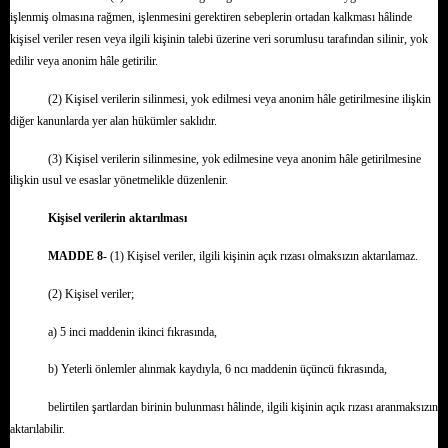
işlenmiş olmasına rağmen, işlenmesini gerektiren sebeplerin ortadan kalkması hâlinde
kişisel veriler resen veya ilgili kişinin talebi üzerine veri sorumlusu tarafından silinir, yok
edilir veya anonim hâle getirilir.
(2) Kişisel verilerin silinmesi, yok edilmesi veya anonim hâle getirilmesine ilişkin
diğer kanunlarda yer alan hükümler saklıdır.
(3) Kişisel verilerin silinmesine, yok edilmesine veya anonim hâle getirilmesine
ilişkin usul ve esaslar yönetmelikle düzenlenir.
Kişisel verilerin aktarılması
MADDE 8-
(1) Kişisel veriler, ilgili kişinin açık rızası olmaksızın aktarılamaz.
(2) Kişisel veriler;
a) 5 inci maddenin ikinci fıkrasında,
b) Yeterli önlemler alınmak kaydıyla, 6 ncı maddenin üçüncü fıkrasında,
belirtilen şartlardan birinin bulunması hâlinde, ilgili kişinin açık rızası aranmaksızın
aktarılabilir.