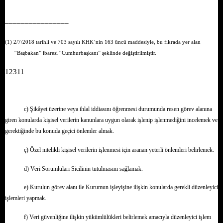
––––––––––––––––
(1) 2/7/2018 tarihli ve 703 sayılı KHK’nin 163 üncü maddesiyle, bu fıkrada yer alan
“Başbakan” ibaresi “Cumhurbaşkanı” şeklinde değiştirilmiştir.
12311
c) Şikâyet üzerine veya ihlal iddiasını öğrenmesi durumunda resen görev alanına
giren konularda kişisel verilerin kanunlara uygun olarak işlenip işlenmediğini incelemek ve
gerektiğinde bu konuda geçici önlemler almak.
ç) Özel nitelikli kişisel verilerin işlenmesi için aranan yeterli önlemleri belirlemek.
d) Veri Sorumluları Sicilinin tutulmasını sağlamak.
e) Kurulun görev alanı ile Kurumun işleyişine ilişkin konularda gerekli düzenleyici
işlemleri yapmak.
f) Veri güvenliğine ilişkin yükümlülükleri belirlemek amacıyla düzenleyici işlem