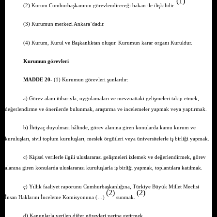
(1)
(2) Kurum Cumhurbaşkanının görevlendireceği bakan ile ilişkilidir.
(3) Kurumun merkezi Ankara’dadır.
(4) Kurum, Kurul ve Başkanlıktan oluşur. Kurumun karar organı Kuruldur.
Kurumun görevleri
MADDE 20-
(1) Kurumun görevleri şunlardır:
a) Görev alanı itibarıyla, uygulamaları ve mevzuattaki gelişmeleri takip etmek,
değerlendirme ve önerilerde bulunmak, araştırma ve incelemeler yapmak veya yaptırmak.
b) İhtiyaç duyulması hâlinde, görev alanına giren konularda kamu kurum ve
kuruluşları, sivil toplum kuruluşları, meslek örgütleri veya üniversitelerle iş birliği yapmak.
c) Kişisel verilerle ilgili uluslararası gelişmeleri izlemek ve değerlendirmek, görev
alanına giren konularda uluslararası kuruluşlarla iş birliği yapmak, toplantılara katılmak.
ç) Yıllık faaliyet raporunu Cumhurbaşkanlığına, Türkiye Büyük Millet Meclisi
(2)
(2)
İnsan Haklarını İnceleme Komisyonuna (…)
sunmak.
d) Kanunlarla verilen diğer görevleri yerine getirmek.