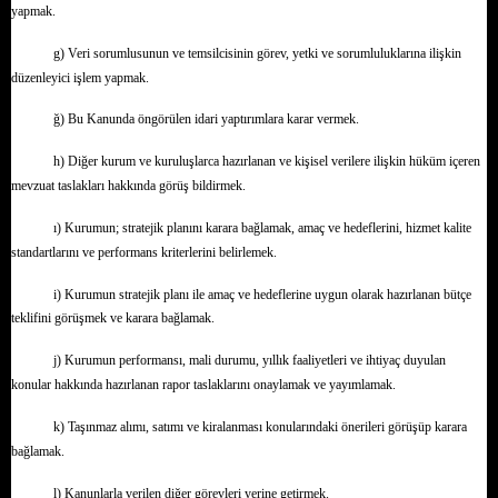
yapmak.
g) Veri sorumlusunun ve temsilcisinin görev, yetki ve sorumluluklarına ilişkin
düzenleyici işlem yapmak.
ğ) Bu Kanunda öngörülen idari yaptırımlara karar vermek.
h) Diğer kurum ve kuruluşlarca hazırlanan ve kişisel verilere ilişkin hüküm içeren
mevzuat taslakları hakkında görüş bildirmek.
ı) Kurumun; stratejik planını karara bağlamak, amaç ve hedeflerini, hizmet kalite
standartlarını ve performans kriterlerini belirlemek.
i) Kurumun stratejik planı ile amaç ve hedeflerine uygun olarak hazırlanan bütçe
teklifini görüşmek ve karara bağlamak.
j) Kurumun performansı, mali durumu, yıllık faaliyetleri ve ihtiyaç duyulan
konular hakkında hazırlanan rapor taslaklarını onaylamak ve yayımlamak.
k) Taşınmaz alımı, satımı ve kiralanması konularındaki önerileri görüşüp karara
bağlamak.
l) Kanunlarla verilen diğer görevleri yerine getirmek.