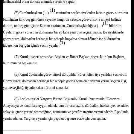
hâlihazırdaki oranı dikkate alınmak suretiyle yapılır.
(1)
(6) Cumhurbaşkanı (…)
tarafından seçilen üyelerden birinin görev süresinin
bitiminden kırk beş gün önce veya herhangi bir sebeple görevin sona ermesi hâlinde
(1)
durum, on beş gün içinde Kurum tarafından, Cumhurbaşkanlığına (…)
bildirilir.
Üyelerin görev süresinin dolmasına bir ay kala yeni üye seçimi yapılır. Bu üyeliklerde,
görev süresi dolmadan herhangi bir sebeple boşalma olması hâlinde ise bildirimden
(1)
itibaren on beş gün içinde seçim yapılır.
(7) Kurul, üyeleri arasından Başkan ve İkinci Başkanı seçer. Kurulun Başkanı,
Kurumun da başkanıdır.
(8) Kurul üyelerinin görev süresi dört yıldır. Süresi biten üye yeniden seçilebilir.
Görev süresi dolmadan herhangi bir sebeple görevi sona eren üyenin yerine seçilen kişi,
yerine seçildiği üyenin kalan süresini tamamlar.
(9) Seçilen üyeler Yargıtay Birinci Başkanlık Kurulu huzurunda “Görevimi
Anayasaya ve kanunlara uygun olarak, tam bir tarafsızlık, dürüstlük, hakkaniyet ve adalet
anlayışı içinde yerine getireceğime, namusum ve şerefim üzerine yemin ederim.” şeklinde
yemin ederler. Yargıtaya yemin için yapılan başvuru acele işlerden sayılır.
––––––––––––––––