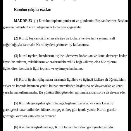
Kurulun çalışma esasları
MADDE 23-
(1) Kurulun toplantı günlerini ve gündemini Başkan belirler. Başkan
gereken hâllerde Kurulu olağanüstü toplantıya çağırabilir.
(2) Kurul, başkan dâhil en az altı üye ile toplanır ve üye tam sayısının salt
çoğunluğuyla karar alır. Kurul üyeleri çekimser oy kullanamaz.
(3) Kurul üyeleri; kendilerini, üçüncü dereceye kadar kan ve ikinci dereceye kadar
kayın hısımlarını, evlatlıklarını ve aralarındaki evlilik bağı kalkmış olsa bile eşlerini
ilgilendiren konularla ilgili toplantı ve oylamaya katılamaz.
(4) Kurul üyeleri çalışmaları sırasında ilgililere ve üçüncü kişilere ait öğrendikleri
sırları bu konuda kanunen yetkili kılınan mercilerden başkasına açıklayamazlar ve kendi
yararlarına kullanamazlar. Bu yükümlülük görevden ayrılmalarından sonra da devam eder.
(5) Kurulda görüşülen işler tutanağa bağlanır. Kararlar ve varsa karşı oy
gerekçeleri karar tarihinden itibaren en geç on beş gün içinde yazılır. Kurul, gerekli
gördüğü kararları kamuoyuna duyurur.
(6) Aksi kararlaştırılmadıkça, Kurul toplantılarındaki görüşmeler gizlidir.