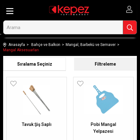
Anasayfa
Bahçe ve Balkon
Mangal, Barbekü ve Semaver
Mangal Aksesuarları
Sıralama
Filtreleme
Tavuk Şiş Saplı
Pobi Mangal
Yelpazesi