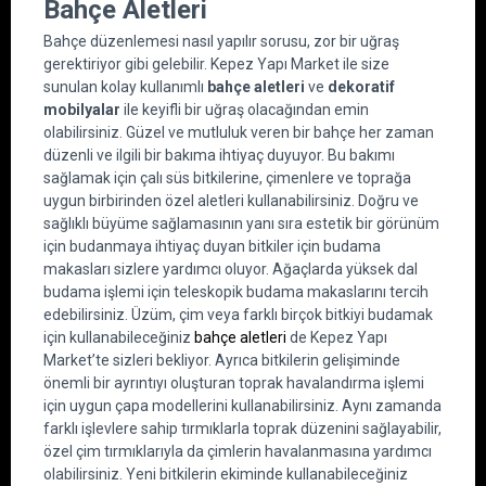
Bahçe Aletleri
Bahçe düzenlemesi nasıl yapılır sorusu, zor bir uğraş 
gerektiriyor gibi gelebilir. Kepez Yapı Market ile size 
sunulan kolay kullanımlı 
bahçe aletleri
 ve 
dekoratif 
mobilyalar
 ile keyifli bir uğraş olacağından emin 
olabilirsiniz. Güzel ve mutluluk veren bir bahçe her zaman 
düzenli ve ilgili bir bakıma ihtiyaç duyuyor. Bu bakımı 
sağlamak için çalı süs bitkilerine, çimenlere ve toprağa 
uygun birbirinden özel aletleri kullanabilirsiniz. Doğru ve 
sağlıklı büyüme sağlamasının yanı sıra estetik bir görünüm 
için budanmaya ihtiyaç duyan bitkiler için budama 
makasları sizlere yardımcı oluyor. Ağaçlarda yüksek dal 
budama işlemi için teleskopik budama makaslarını tercih 
edebilirsiniz. Üzüm, çim veya farklı birçok bitkiyi budamak 
için kullanabileceğiniz 
bahçe aletleri
 de Kepez Yapı 
Market’te sizleri bekliyor. Ayrıca bitkilerin gelişiminde 
önemli bir ayrıntıyı oluşturan toprak havalandırma işlemi 
için uygun çapa modellerini kullanabilirsiniz. Aynı zamanda 
farklı işlevlere sahip tırmıklarla toprak düzenini sağlayabilir, 
özel çim tırmıklarıyla da çimlerin havalanmasına yardımcı 
olabilirsiniz. Yeni bitkilerin ekiminde kullanabileceğiniz 