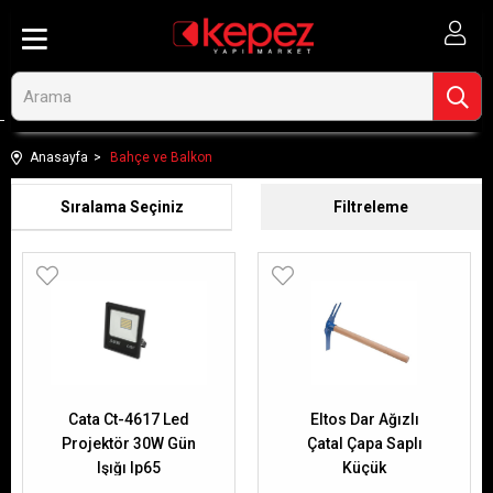
Anasayfa
Bahçe ve Balkon
Sıralama
Filtreleme
Cata Ct-4617 Led
Eltos Dar Ağızlı
Projektör 30W Gün
Çatal Çapa Saplı
Işığı Ip65
Küçük