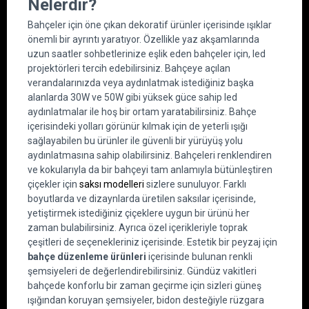
Nelerdir?
Bahçeler için öne çıkan dekoratif ürünler içerisinde ışıklar 
önemli bir ayrıntı yaratıyor. Özellikle yaz akşamlarında 
uzun saatler sohbetlerinize eşlik eden bahçeler için, led 
projektörleri tercih edebilirsiniz. Bahçeye açılan 
verandalarınızda veya aydınlatmak istediğiniz başka 
alanlarda 30W ve 50W gibi yüksek güce sahip led 
aydınlatmalar ile hoş bir ortam yaratabilirsiniz. Bahçe 
içerisindeki yolları görünür kılmak için de yeterli ışığı 
sağlayabilen bu ürünler ile güvenli bir yürüyüş yolu 
aydınlatmasına sahip olabilirsiniz. Bahçeleri renklendiren 
ve kokularıyla da bir bahçeyi tam anlamıyla bütünleştiren 
çiçekler için 
saksı modelleri
 sizlere sunuluyor. Farklı 
boyutlarda ve dizaynlarda üretilen saksılar içerisinde, 
yetiştirmek istediğiniz çiçeklere uygun bir ürünü her 
zaman bulabilirsiniz. Ayrıca özel içerikleriyle toprak 
çeşitleri de seçenekleriniz içerisinde. Estetik bir peyzaj için 
bahçe düzenleme ürünleri
 içerisinde bulunan renkli 
şemsiyeleri de değerlendirebilirsiniz. Gündüz vakitleri 
bahçede konforlu bir zaman geçirme için sizleri güneş 
ışığından koruyan şemsiyeler, bidon desteğiyle rüzgara 