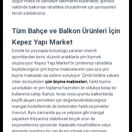
uygun masa ve sandalye takımlarını kullanabilir, gündüz 
vaktinde balkonda rahatlıkla oturabilmek için şemsiyeleri 
tercih edebilirsiniz.
Tüm Bahçe ve Balkon Ürünleri İçin 
Kepez Yapı Market
Estetik bir peyzajda bütünlüğü yaratan önemli 
ayrıntılardan birini, düzenli aralıklarla çim biçmek 
oluşturuyor. Kepez Yapı Market’te çimlerinizi rahatlıkla 
biçebileceğiniz çim biçme makinelerinin yanı sıra çim 
biçme makasları da sizlere sunuluyor. Çimle birlikte yabani 
otları da biçebilen 
çim biçme makineleri
, farklı biçme 
uzunlukları ve çim toplama hazneleri ile oldukça kolay bir 
kullanıma sahip. Bahçe, teras veya uyumlu balkonlarda 
keyifli akşam yemekleri için değerlendirebileceğiniz 
mangal modellerinde de birbirinden farklı seçenekler 
mevcut. Aynı zamanda şiş ve yelpaze gibi mangal 
yaparken ihtiyacınız olabilecek birçok ürün de 
seçenekleriniz içerisinde. Kalabalık misafirliklere odun 
ateşinde pişirilmiş bir çay ikram etmek için semaver 