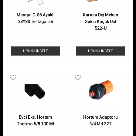
Mangal C-85 Ayaklı
Karasu Dış Mekan
33*80 Tel Izgaralı
Saksı Küçük Ust
522-U
ÜRÜNÜ İNCELE
ÜRÜNÜ İNCELE
Evci Eks. Hortum
Hortum Adaptoru
Thermo 5/8 100 Mt
3/4 Md 327