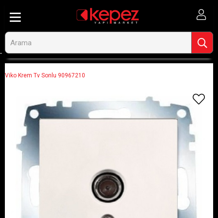
Anasayfa
Aydınlatma ve Elektrik
Priz ve Anahtarlar
Anahtarlar
Viko Krem Tv Sonlu 90967210