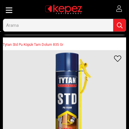
Anasayfa
Ahşap ve İnşaat
Silikon ve Mastikler
Köpükler
Tytan Std Pu Köpük Tam Dolum 835 Gr