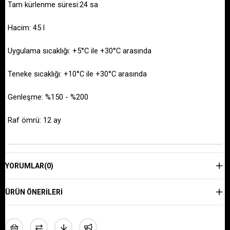
Tam kürlenme süresi:24 sa
Hacim: 45 l
Uygulama sıcaklığı: +5°C ile +30°C arasında
Teneke sıcaklığı: +10°C ile +30°C arasında
Genleşme: %150 - %200
Raf ömrü: 12 ay
YORUMLAR
(0)
ÜRÜN ÖNERILERI