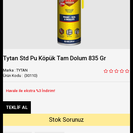
Tytan Std Pu Köpük Tam Dolum 835 Gr
Marka
:
TYTAN
(30110)