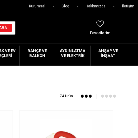
Kurumsal
Blog
Hakkımızda
İletişim
Favorilerim
K VE EV
BAHÇE VE
AYDINLATMA
AHŞAP VE
EÇLERI
BALKON
VE ELEKTRIK
İNŞAAT
74 Ürün