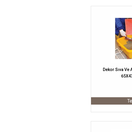
Dekor Sıva Ve A
65X4
Te