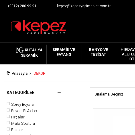
(0312) 280 99 91
kepez@kepezyapimarket.com.tr
HIRDAV
SERAMIK VE
BANYO VE
KÜTAHYA
ALETLE
FAYANS
TESISAT
SERAMIK
OT
Anasayfa
DEKOR
KATEGORILER
Sprey Boyalar
Boyacı El Aletleri
Fırçalar
Mala Spatula
Rulolar