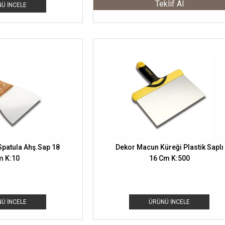
Teklif Al
Ü İNCELE
patula Ahş.Sap 18
Dekor Macun Küreği Plastik Saplı
m K:10
16 Cm K:500
Ü İNCELE
ÜRÜNÜ İNCELE