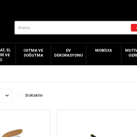
AT, EL
ISITMA VE
EV
MOBILYA
MUTFA
RI VE
SOĞUTMA
DEKORASYONU
GER
O
Stoktakiler