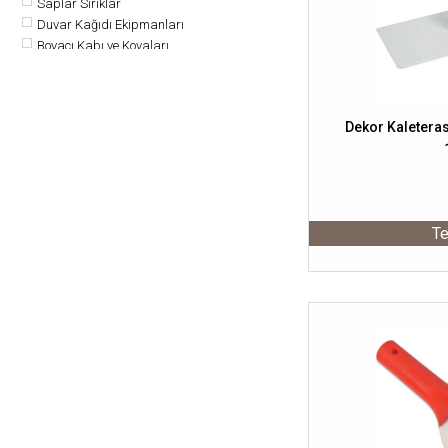
Saplar Sırıklar
Duvar Kağıdı Ekipmanları
Boyacı Kabı ve Kovaları
Sıvacı El Aletleri
Boya ve Boya Malzemeleri
Hırdavat, El Aletleri ve Oto
Dekor Kaleterasi
Ev Dekorasyonu
Ahşap ve İnşaat
Te