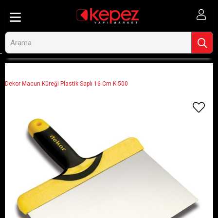
Anasayfa
Ahşap ve İnşaat
Boya ve Boya Malzemeleri
Boyacı El Aletleri
Mala Spatula
Dekor Macun Küreği Plastik Saplı 16 Cm K:500