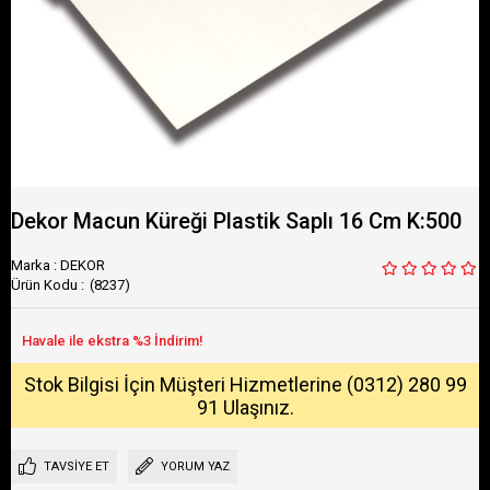
Dekor Macun Küreği Plastik Saplı 16 Cm K:500
Marka
:
DEKOR
(8237)
Stok Bilgisi İçin Müşteri Hizmetlerine (0312) 280 99
91 Ulaşınız.
TAVSIYE ET
YORUM YAZ