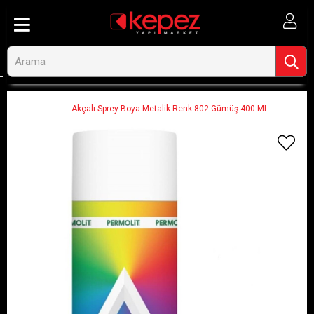
Anasayfa
Ahşap ve İnşaat
Boya ve Boya Malzemeleri
Sprey Boyalar
Akçalı Sprey Boya Metalik Renk 802 Gümüş 400 ML