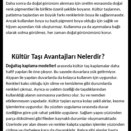
Daha sonra da doğal görünüm alınması için üretim esnasında doğal 
renk pigmentleri ile birlikte özenli şekilde boyanır. Kültür taşlarının, 
patlatma taşlardan en büyük farkı renklerinin boya ile sağlanmasıdır. 
Ancak kullanılan boya su bazlı pigment boya olduğu için sağlık ve 
hijyen açısından risk oluşturmaz. Kullanıma ya da aşınmalara bağlı 
olarak solma görülmez, her zaman doğal görünümünü korur. 
Kültür Taşı Avantajları Nelerdir? 
Doğaltaş kaplama modelleri
 arasında kültür taş kaplamalar daha 
hafif yapıları ile öne çıkıyor. Bu sayede duvarlara yük getirmiyor. 
Alçıpan ile yapılan duvarlarda da kolayca kullanım için uygundur. 
Renkleri kalıcı olduğu için silme ve temizleme gibi durumlarda 
renkleri çıkmaz. Ayrıca ısı yalıtım özelliği de taşıdıklarından 
kullanıldığı alanın ısınmasına yardımcı olur. Su ve nemden 
etkilenmeyen yapıdadır. Kültür taşları ayrıca kolay şekil alırlar, kesme 
işlemlerine uygundur. Bu yüzden uygulama sırasında duvar 
özelliğine göre çok rahat şekilde uygulanır. Sağlam yapısı yüzünden 
parça dökülmesi gibi fileden kaynaklı durumlar oluşmamaktadır. 
Üzerinde yer alan desen ve renkler kalıpta yapılan işlemler yüzünden 
çizilme ve darbelere karşı da dayanıklıdır. Bahçe gibi alanlar başta 