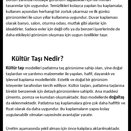
Bunun yanında nostaljik görünüm sağladıkları için de mimari 
tasarımlar için uygundur. Temizlikleri kolayca yapılan bu kaplamalar, 
kullanım açısından herhangi bir zorluk çıkarmaz ve ilk günkü 
görünümleri ile uzun yıllar kullanıma uygundur. Duvar kaplaması 
olarak banyo, salon, oturma odası, mutfak gibi alanlar için 
idealdirler. Sadece evler için değil ofis ya da benzeri işyerlerinde de 
daha etkileyici görünüm oluşması için uygun özellikler taşır.
Kültür Taşı Nedir?
Kültür taşı
 modelleri
 patlatma taş görünüme sahip olan, yine doğal 
taşlardan ve yardımcı malzemeler ile yapılan, hafif, dayanıklı ve 
işlevsel kaplama modelleridir. Estetik ve doğal bir görünüm 
isteyenler tarafından tercih ediliyor. Kültür taşları, patlatma taşlarına 
birebir benzemek için detaylı görünümlere sahiptir. Ana maddesi 
çimento, pomza ve kumdan oluşmaktadır. Bazı modellerde 
doğaltaş 
da eklenmektedir. Patlatma taş kaplamalara göre çok daha hafiftir ve 
fiyat olarak da daha uygundur. Bu kaplamaların yapısı kolay 
uygulanabilir olmaları sayesinde avantajlar yaratır. 
Üretim aşamasında şekil alması için önce kalıplara aktarılmaktadır. 