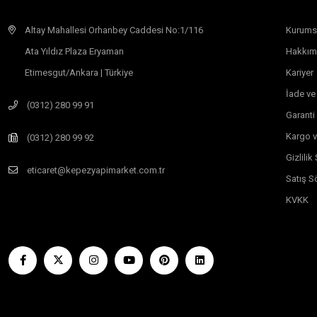
Altay Mahallesi Orhanbey Caddesi No:1/116
Kurums
Ata Yıldız Plaza Eryaman
Hakkım
Etimesgut/Ankara | Türkiye
Kariyer
İade ve
(0312) 280 99 91
Garanti
Kargo v
(0312) 280 99 92
Gizlili
eticaret@kepezyapimarket.com.tr
Satış S
KVKK