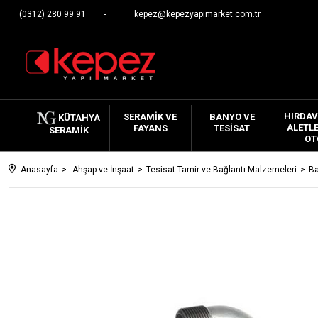
(0312) 280 99 91
kepez@kepezyapimarket.com.tr
HIRDAV
SERAMIK VE
BANYO VE
KÜTAHYA
ALETLE
FAYANS
TESISAT
SERAMIK
OT
Anasayfa
Ahşap ve İnşaat
Tesisat Tamir ve Bağlantı Malzemeleri
Ba