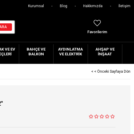
Kurumsal
Blog
Hakkımızda
İletişim
Favorilerim
K VE EV
BAHÇE VE
AYDINLATMA
AHŞAP VE
EÇLERI
BALKON
VE ELEKTRIK
İNŞAAT
< < Önceki Sayfaya Dön
''