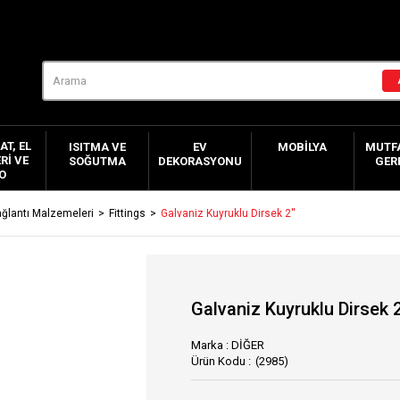
AT, EL
ISITMA VE
EV
MOBILYA
MUTFA
RI VE
SOĞUTMA
DEKORASYONU
GER
O
ğlantı Malzemeleri
Fittings
Galvaniz Kuyruklu Dirsek 2''
Galvaniz Kuyruklu Dirsek 2
Marka
:
DİĞER
(2985)