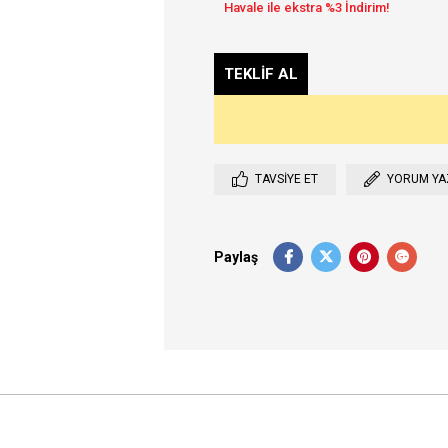
TAVSIYE ET
YORUM YA
Paylaş