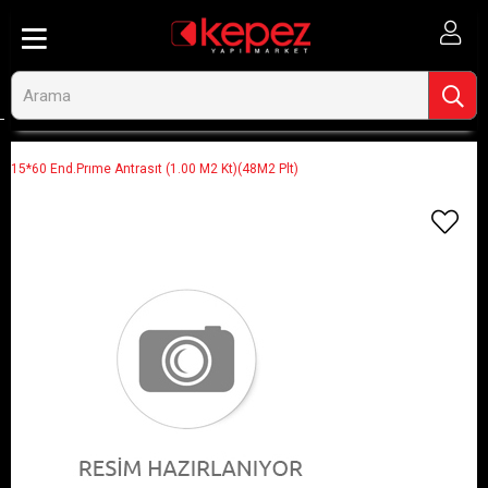
Anasayfa
Görseli Olmayan Ürünler
15*60 End.Prıme Antrasıt (1.00 M2 Kt)(48M2 Plt)