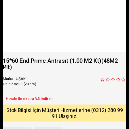
15*60 End.Prıme Antrasıt (1.00 M2 Kt)(48M2
Plt)
Marka
:
UŞAK
(20776)
Stok Bilgisi İçin Müşteri Hizmetlerine (0312) 280 99
91 Ulaşınız.