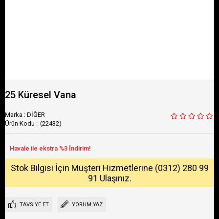
25 Küresel Vana
Marka
:
DİĞER
(22432)
Stok Bilgisi İçin Müşteri Hizmetlerine (0312) 280 99
91 Ulaşınız.
TAVSIYE ET
YORUM YAZ