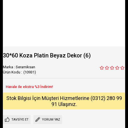
30*60 Koza Platin Beyaz Dekor (6)
Marka
:
Seramiksan
(10931)
Stok Bilgisi İçin Müşteri Hizmetlerine (0312) 280 99
91 Ulaşınız.
TAVSIYE ET
YORUM YAZ