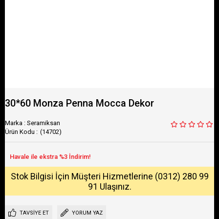
30*60 Monza Penna Mocca Dekor
Marka
:
Seramiksan
(14702)
Stok Bilgisi İçin Müşteri Hizmetlerine (0312) 280 99
91 Ulaşınız.
TAVSIYE ET
YORUM YAZ