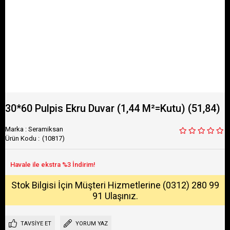
30*60 Pulpis Ekru Duvar (1,44 M²=Kutu) (51,84)
Marka
:
Seramiksan
(10817)
Stok Bilgisi İçin Müşteri Hizmetlerine (0312) 280 99
91 Ulaşınız.
TAVSIYE ET
YORUM YAZ