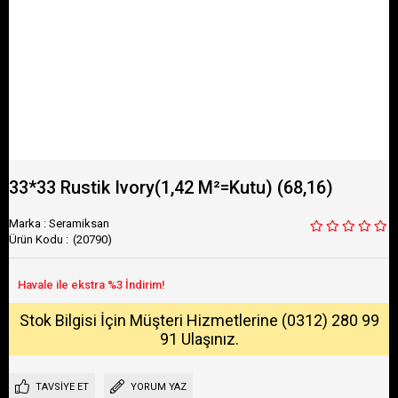
33*33 Rustik Ivory(1,42 M²=Kutu) (68,16)
Marka
:
Seramiksan
(20790)
Stok Bilgisi İçin Müşteri Hizmetlerine (0312) 280 99
91 Ulaşınız.
TAVSIYE ET
YORUM YAZ