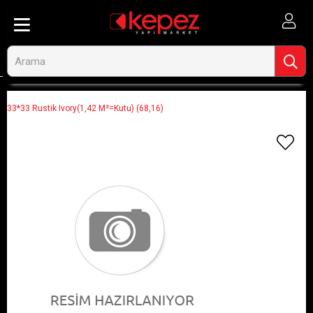
Anasayfa
Görseli Olmayan Ürünler
33*33 Rustik Ivory(1,42 M²=Kutu) (68,16)