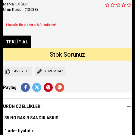
Marka
:
DİĞER
(13538)
TAVSIYE ET
YORUM YAZ
Paylaş
ÜRÜN ÖZELLIKLERI
35 NO BAKIR SANDIK ASKISI
1 adet fiyatıdır