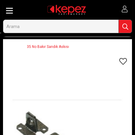
Anasayfa
Hırdavat, El Aletleri ve Oto
Hırdavat-Nalbur Malzemeleri
Menteşeler
35 No Bakır Sandık Askısı