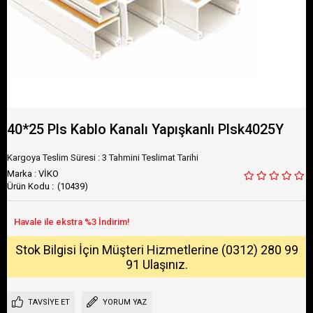
40*25 Pls Kablo Kanalı Yapışkanlı Plsk4025Y
Kargoya Teslim Süresi
:
3 Tahmini Teslimat Tarihi
Marka
:
VİKO
(10439)
Stok Bilgisi İçin Müşteri Hizmetlerine (0312) 280 99
91 Ulaşınız.
TAVSIYE ET
YORUM YAZ