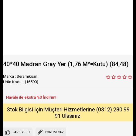
40*40 Madran Gray Yer (1,76 M²=Kutu) (84,48)
Marka
:
Seramiksan
(16590)
Stok Bilgisi İçin Müşteri Hizmetlerine (0312) 280 99
91 Ulaşınız.
TAVSIYE ET
YORUM YAZ