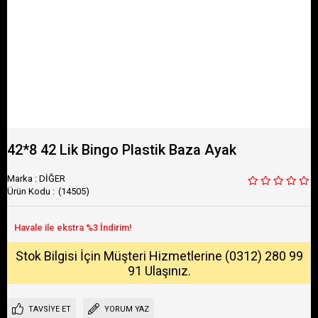
42*8 42 Lik Bingo Plastik Baza Ayak
Marka
:
DİĞER
(14505)
Stok Bilgisi İçin Müşteri Hizmetlerine (0312) 280 99
91 Ulaşınız.
TAVSIYE ET
YORUM YAZ