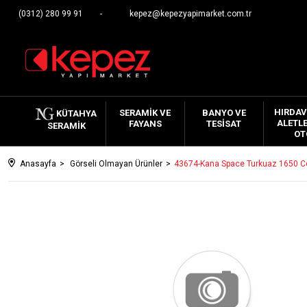
(0312) 280 99 91
kepez@kepezyapimarket.com.tr
HIRDAV
SERAMIK VE
BANYO VE
KÜTAHYA
ALETLE
FAYANS
TESISAT
SERAMIK
OT
Anasayfa
Görseli Olmayan Ürünler
43674-Kana Space Turkuaz 1650 C