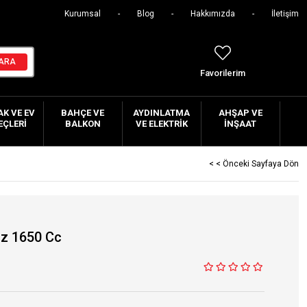
Kurumsal
Blog
Hakkımızda
İletişim
Favorilerim
K VE EV
BAHÇE VE
AYDINLATMA
AHŞAP VE
EÇLERI
BALKON
VE ELEKTRIK
İNŞAAT
< < Önceki Sayfaya Dön
z 1650 Cc