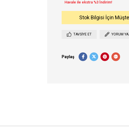
Stok Bilgisi İçin Müşt
TAVSIYE ET
YORUM YA
Paylaş