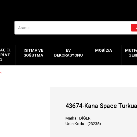
AT, EL
ISITMA VE
EV
MOBILYA
MUTFA
RI VE
SOĞUTMA
DEKORASYONU
GER
O
c
43674-Kana Space Turkua
Marka
:
DİĞER
(23238)