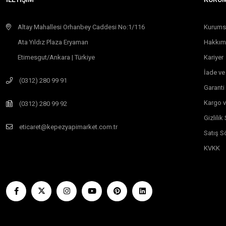
Altay Mahallesi Orhanbey Caddesi No:1/116
Kurums
Ata Yıldız Plaza Eryaman
Hakkım
Etimesgut/Ankara | Türkiye
Kariyer
İade ve
(0312) 280 99 91
Garanti
Kargo v
(0312) 280 99 92
Gizlili
eticaret@kepezyapimarket.com.tr
Satış S
KVKK