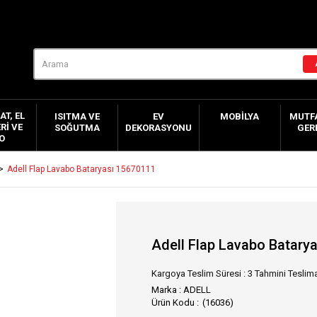
AT, EL
ISITMA VE
EV
MOBILYA
MUTFA
RI VE
SOĞUTMA
DEKORASYONU
GER
O
Adell Flap Lavabo Bataryası 15670111
Adell Flap Lavabo Batary
Kargoya Teslim Süresi
:
3 Tahmini Teslima
Marka
:
ADELL
(16036)