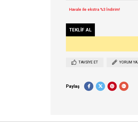
TAVSIYE ET
YORUM YA
Paylaş