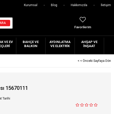
Kurumsal
Blog
Hakkımızda
İletişim
Favorilerim
K VE EV
BAHÇE VE
AYDINLATMA
AHŞAP VE
EÇLERI
BALKON
VE ELEKTRIK
İNŞAAT
< < Önceki Sayfaya Dön
ası 15670111
t Tarihi