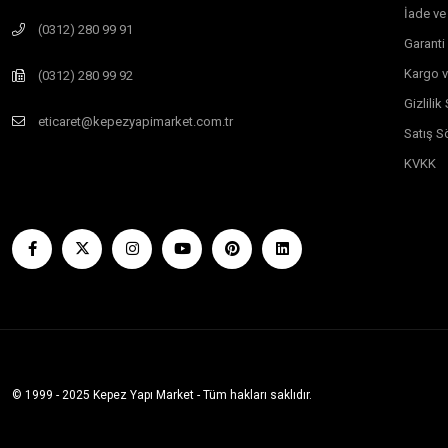
İade ve
(0312) 280 99 91
Garanti
Kargo v
(0312) 280 99 92
Gizlili
eticaret@kepezyapimarket.com.tr
Satış S
KVKK
© 1999 - 2025 Kepez Yapı Market - Tüm hakları saklıdır.