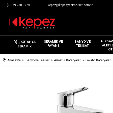
(0312) 280 99 91
kepez@kepezyapimarket.com.tr
HIRDAV
SERAMIK VE
BANYO VE
KÜTAHYA
ALETLE
FAYANS
TESISAT
SERAMIK
OT
Anasayfa
Banyo ve Tesisat
Armatür Bataryaları
Lavabo Bataryaları