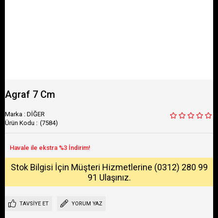
Agraf 7 Cm
Marka
:
DİĞER
(7584)
Stok Bilgisi İçin Müşteri Hizmetlerine (0312) 280 99
91 Ulaşınız.
TAVSIYE ET
YORUM YAZ