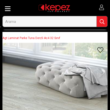
Anasayfa
Ahşap ve İnşaat
Parke
Agt Laminat Parke Tuna Derzli Ac4 32 Sınıf