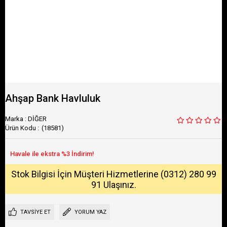
Ahşap Bank Havluluk
Marka
:
DİĞER
(18581)
Stok Bilgisi İçin Müşteri Hizmetlerine (0312) 280 99
91 Ulaşınız.
TAVSIYE ET
YORUM YAZ